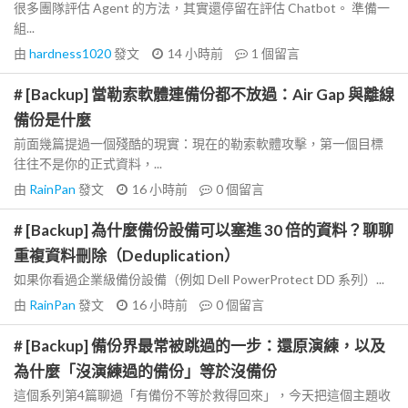
很多團隊評估 Agent 的方法，其實還停留在評估 Chatbot。 準備一
組...
由
hardness1020
發文
14 小時前
1
個留言
# [Backup] 當勒索軟體連備份都不放過：Air Gap 與離線
備份是什麼
前面幾篇提過一個殘酷的現實：現在的勒索軟體攻擊，第一個目標
往往不是你的正式資料，...
由
RainPan
發文
16 小時前
0
個留言
# [Backup] 為什麼備份設備可以塞進 30 倍的資料？聊聊
重複資料刪除（Deduplication）
如果你看過企業級備份設備（例如 Dell PowerProtect DD 系列）...
由
RainPan
發文
16 小時前
0
個留言
# [Backup] 備份界最常被跳過的一步：還原演練，以及
為什麼「沒演練過的備份」等於沒備份
這個系列第4篇聊過「有備份不等於救得回來」，今天把這個主題收