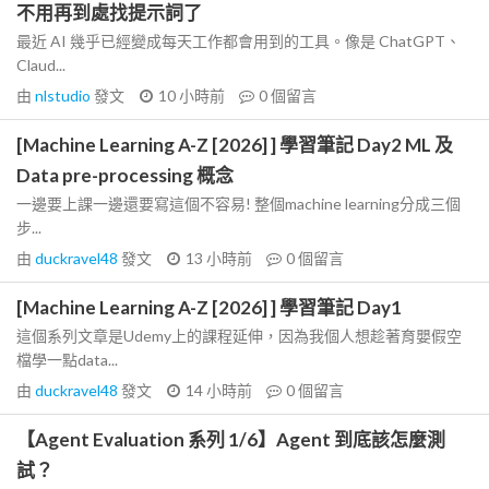
不用再到處找提示詞了
最近 AI 幾乎已經變成每天工作都會用到的工具。像是 ChatGPT、
Claud...
由
nlstudio
發文
10 小時前
0
個留言
[Machine Learning A-Z [2026] ] 學習筆記 Day2 ML 及
Data pre-processing 概念
一邊要上課一邊還要寫這個不容易! 整個machine learning分成三個
步...
由
duckravel48
發文
13 小時前
0
個留言
[Machine Learning A-Z [2026] ] 學習筆記 Day1
這個系列文章是Udemy上的課程延伸，因為我個人想趁著育嬰假空
檔學一點data...
由
duckravel48
發文
14 小時前
0
個留言
【Agent Evaluation 系列 1/6】Agent 到底該怎麼測
試？