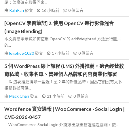
尾：怎麼確定救得回來...
由
RainPan
發文
16 小時前
0
個留言
[OpenCV 學習筆記] 2. 使用 OpenCV 進行影像混合
(Image Blending)
本文將簡單示範如何使用 OpenCV 的 addWeighted 方法進行圖片
的...
由
logohow1020
發文
17 小時前
0
個留言
5 個 WordPress 線上課程 (LMS) 外掛推薦，適合經營教
育私域、收集名單、營運個人品牌和內容商業化部署
📝 這次推薦排除一些近 1 至 2 年的新進品牌，因為它們沒有太多
相關數據可供...
由
Mack Chan
發文
21 小時前
0
個留言
Wordfence 資安通報 | WooCommerce - Social Login |
CVE-2026-8457
WooCommerce Social Login 外掛爆出嚴重驗證繞過漏洞，使...