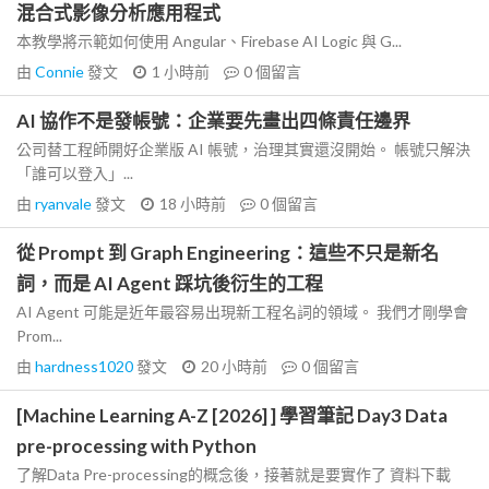
混合式影像分析應用程式
本教學將示範如何使用 Angular、Firebase AI Logic 與 G...
由
Connie
發文
1 小時前
0
個留言
AI 協作不是發帳號：企業要先畫出四條責任邊界
公司替工程師開好企業版 AI 帳號，治理其實還沒開始。 帳號只解決
「誰可以登入」...
由
ryanvale
發文
18 小時前
0
個留言
從 Prompt 到 Graph Engineering：這些不只是新名
詞，而是 AI Agent 踩坑後衍生的工程
AI Agent 可能是近年最容易出現新工程名詞的領域。 我們才剛學會
Prom...
由
hardness1020
發文
20 小時前
0
個留言
[Machine Learning A-Z [2026] ] 學習筆記 Day3 Data
pre-processing with Python
了解Data Pre-processing的概念後，接著就是要實作了 資料下載