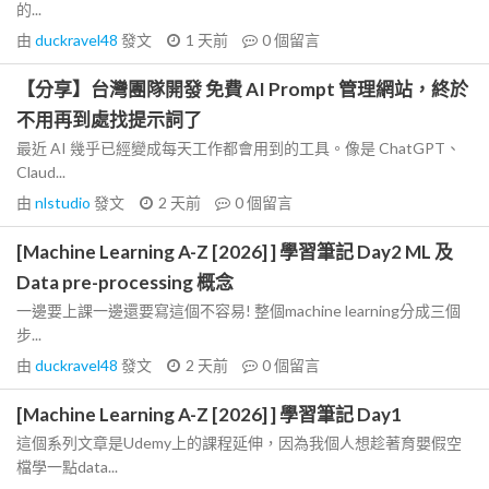
的...
由
duckravel48
發文
1 天前
0
個留言
【分享】台灣團隊開發 免費 AI Prompt 管理網站，終於
不用再到處找提示詞了
最近 AI 幾乎已經變成每天工作都會用到的工具。像是 ChatGPT、
Claud...
由
nlstudio
發文
2 天前
0
個留言
[Machine Learning A-Z [2026] ] 學習筆記 Day2 ML 及
Data pre-processing 概念
一邊要上課一邊還要寫這個不容易! 整個machine learning分成三個
步...
由
duckravel48
發文
2 天前
0
個留言
[Machine Learning A-Z [2026] ] 學習筆記 Day1
這個系列文章是Udemy上的課程延伸，因為我個人想趁著育嬰假空
檔學一點data...