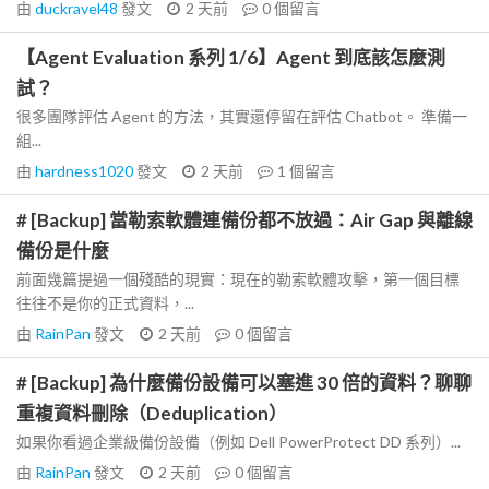
由
duckravel48
發文
2 天前
0
個留言
【Agent Evaluation 系列 1/6】Agent 到底該怎麼測
試？
很多團隊評估 Agent 的方法，其實還停留在評估 Chatbot。 準備一
組...
由
hardness1020
發文
2 天前
1
個留言
# [Backup] 當勒索軟體連備份都不放過：Air Gap 與離線
備份是什麼
前面幾篇提過一個殘酷的現實：現在的勒索軟體攻擊，第一個目標
往往不是你的正式資料，...
由
RainPan
發文
2 天前
0
個留言
# [Backup] 為什麼備份設備可以塞進 30 倍的資料？聊聊
重複資料刪除（Deduplication）
如果你看過企業級備份設備（例如 Dell PowerProtect DD 系列）...
由
RainPan
發文
2 天前
0
個留言