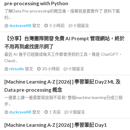
pre-processing with Python
了解Data Pre-processing的概念後，接著就是要實作了 資料下載
的...
由
duckravel48
發文
3 小時前
0
個留言
【分享】台灣團隊開發 免費 AI Prompt 管理網站，終於
不用再到處找提示詞了
最近 AI 幾乎已經變成每天工作都會用到的工具。像是 ChatGPT、
Claud...
由
nlstudio
發文
20 小時前
0
個留言
[Machine Learning A-Z [2026] ] 學習筆記 Day2 ML 及
Data pre-processing 概念
一邊要上課一邊還要寫這個不容易! 整個machine learning分成三個
步...
由
duckravel48
發文
1 天前
0
個留言
[Machine Learning A-Z [2026] ] 學習筆記 Day1