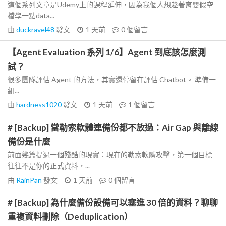
這個系列文章是Udemy上的課程延伸，因為我個人想趁著育嬰假空
檔學一點data...
由
duckravel48
發文
1 天前
0
個留言
【Agent Evaluation 系列 1/6】Agent 到底該怎麼測
試？
很多團隊評估 Agent 的方法，其實還停留在評估 Chatbot。 準備一
組...
由
hardness1020
發文
1 天前
1
個留言
# [Backup] 當勒索軟體連備份都不放過：Air Gap 與離線
備份是什麼
前面幾篇提過一個殘酷的現實：現在的勒索軟體攻擊，第一個目標
往往不是你的正式資料，...
由
RainPan
發文
1 天前
0
個留言
# [Backup] 為什麼備份設備可以塞進 30 倍的資料？聊聊
重複資料刪除（Deduplication）