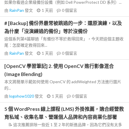
如果你看過企業級備份設備（例如 Dell PowerProtect DD 系列）...
由
RainPan
發文
1 天前
0
個留言
# [Backup] 備份界最常被跳過的一步：還原演練，以及
為什麼「沒演練過的備份」等於沒備份
這個系列第4篇聊過「有備份不等於救得回來」，今天把這個主題收
尾：怎麼確定救得回來...
由
RainPan
發文
1 天前
0
個留言
[OpenCV 學習筆記] 2. 使用 OpenCV 進行影像混合
(Image Blending)
本文將簡單示範如何使用 OpenCV 的 addWeighted 方法進行圖片
的...
由
logohow1020
發文
1 天前
0
個留言
5 個 WordPress 線上課程 (LMS) 外掛推薦，適合經營教
育私域、收集名單、營運個人品牌和內容商業化部署
📝 這次推薦排除一些近 1 至 2 年的新進品牌，因為它們沒有太多