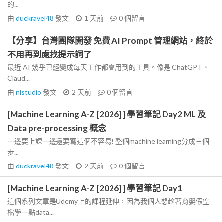
的...
由
duckravel48
發文
1 天前
0
個留言
【分享】台灣團隊開發 免費 AI Prompt 管理網站，終於
不用再到處找提示詞了
最近 AI 幾乎已經變成每天工作都會用到的工具。像是 ChatGPT、
Claud...
由
nlstudio
發文
2 天前
0
個留言
[Machine Learning A-Z [2026] ] 學習筆記 Day2 ML 及
Data pre-processing 概念
一邊要上課一邊還要寫這個不容易! 整個machine learning分成三個
步...
由
duckravel48
發文
2 天前
0
個留言
[Machine Learning A-Z [2026] ] 學習筆記 Day1
這個系列文章是Udemy上的課程延伸，因為我個人想趁著育嬰假空
檔學一點data...