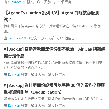
由
duckravel48
發文
2 天前
0
個留言
【Agent Evaluation 系列 1/6】Agent 到底該怎麼測
試？
很多團隊評估 Agent 的方法，其實還停留在評估 Chatbot。 準備一
組...
由
hardness1020
發文
2 天前
1
個留言
# [Backup] 當勒索軟體連備份都不放過：Air Gap 與離線
備份是什麼
前面幾篇提過一個殘酷的現實：現在的勒索軟體攻擊，第一個目標
往往不是你的正式資料，...
由
RainPan
發文
2 天前
0
個留言
# [Backup] 為什麼備份設備可以塞進 30 倍的資料？聊聊
重複資料刪除（Deduplication）
如果你看過企業級備份設備（例如 Dell PowerProtect DD 系列）...
由
RainPan
發文
2 天前
0
個留言