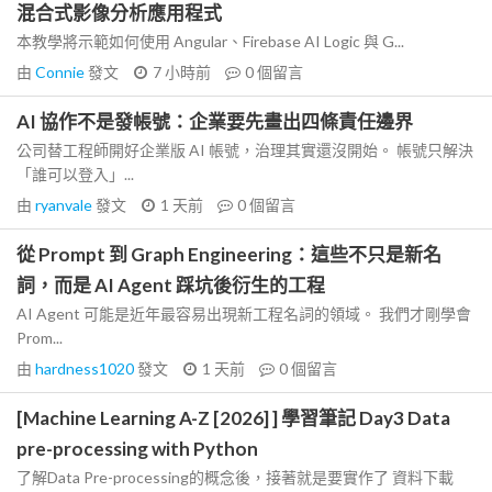
混合式影像分析應用程式
本教學將示範如何使用 Angular、Firebase AI Logic 與 G...
由
Connie
發文
7 小時前
0
個留言
AI 協作不是發帳號：企業要先畫出四條責任邊界
公司替工程師開好企業版 AI 帳號，治理其實還沒開始。 帳號只解決
「誰可以登入」...
由
ryanvale
發文
1 天前
0
個留言
從 Prompt 到 Graph Engineering：這些不只是新名
詞，而是 AI Agent 踩坑後衍生的工程
AI Agent 可能是近年最容易出現新工程名詞的領域。 我們才剛學會
Prom...
由
hardness1020
發文
1 天前
0
個留言
[Machine Learning A-Z [2026] ] 學習筆記 Day3 Data
pre-processing with Python
了解Data Pre-processing的概念後，接著就是要實作了 資料下載