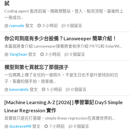
試
Coding agent 能改前端、開啟預覽站、登入、點完流程，最後附上
一張成功...
由
ryanvale
發文
3 小時前
0
個留言
你公司到底有多少台設備？Lansweeper 簡單介紹！
本篇我將會介紹 Lansweeper接著將會依序介紹 PRTG和 SolarWi...
由
YangSean
發文
3 小時前
0
個留言
模型到第七頁就忘了那個孩子
一位媽媽上傳了女兒的一張照片。不是生日也不是什麼特別的日
子，客廳的隨手拍，很普通...
由
lumorakids
發文
5 小時前
0
個留言
[Machine Learning A-Z [2026] ] 學習筆記 Day5 Simple
Linear Regression 實作
其實就只是在打基礎、simple linear regression在真實世界的...
由
duckravel48
發文
7 小時前
0
個留言