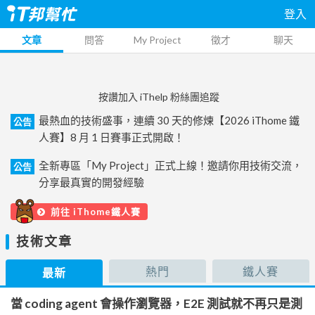
登入
文章
問答
My Project
徵才
聊天
按讚加入 iThelp 粉絲團追蹤
最熱血的技術盛事，連續 30 天的修煉【2026 iThome 鐵
公告
人賽】8 月 1 日賽事正式開啟！
全新專區「My Project」正式上線！邀請你用技術交流，
公告
分享最真實的開發經驗
前往 iThome鐵人賽
技術文章
熱門
鐵人賽
最新
當 coding agent 會操作瀏覽器，E2E 測試就不再只是測