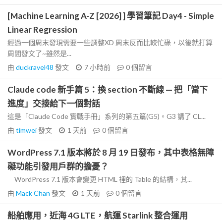
[Machine Learning A-Z [2026] ] 學習筆記 Day4 - Simple
Linear Regression
經過一個周末發現需要一些調整XD 周末反而比較忙碌，以後就打算
周間發文了~雖然是...
由
duckravel48
發文
7 小時前
0
個留言
Claude code 新手篇 5：換 section 不斷線 — 把「當下
進度」交接給下一個對話
這是「Claude Code 實戰手冊」系列的第五篇(G5)。G3 講了 CL...
由
timwei
發文
1 天前
0
個留言
WordPress 7.1 版本將於 8 月 19 日發布，其中表格無障
礙功能引發用戶群的擔憂？
WordPress 7.1 版本會變更 HTML 裡的 Table 的結構，其...
由
Mack Chan
發文
1 天前
0
個留言
船舶應用，近海 4G LTE，航運 Starlink 整合運用