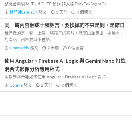
整機台灣製 MIT，4G LTE 模組 非大陸 DrayTek VigorC4...
由
林門神JanusLin
發文
1 天前
0
個留言
同一篇內容翻成十種語言，要換掉的不只是詞，是節日
我們做的是一套「上傳一張孩子的照片，就寫出並畫出一本繪本」
的產品，內容要以十種語...
由
lumorakids
發文
2 天前
0
個留言
使用 Angular、Firebase AI Logic 與 Gemini Nano 打造
混合式影像分析應用程式
本教學將示範如何使用 Angular、Firebase AI Logic 與 G...
由
Connie
發文
2 天前
0
個留言