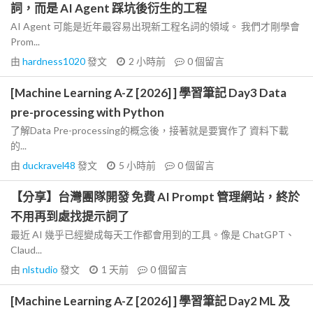
詞，而是 AI Agent 踩坑後衍生的工程
AI Agent 可能是近年最容易出現新工程名詞的領域。 我們才剛學會
Prom...
由
hardness1020
發文
2 小時前
0
個留言
[Machine Learning A-Z [2026] ] 學習筆記 Day3 Data
pre-processing with Python
了解Data Pre-processing的概念後，接著就是要實作了 資料下載
的...
由
duckravel48
發文
5 小時前
0
個留言
【分享】台灣團隊開發 免費 AI Prompt 管理網站，終於
不用再到處找提示詞了
最近 AI 幾乎已經變成每天工作都會用到的工具。像是 ChatGPT、
Claud...
由
nlstudio
發文
1 天前
0
個留言
[Machine Learning A-Z [2026] ] 學習筆記 Day2 ML 及