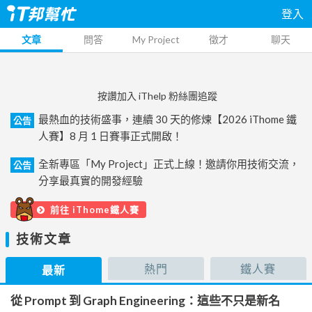
登入
文章
問答
My Project
徵才
聊天
按讚加入 iThelp 粉絲團追蹤
最熱血的技術盛事，連續 30 天的修煉【2026 iThome 鐵
公告
人賽】8 月 1 日賽事正式開啟！
全新專區「My Project」正式上線！邀請你用技術交流，
公告
分享最真實的開發經驗
前往 iThome鐵人賽
技術文章
熱門
鐵人賽
最新
從 Prompt 到 Graph Engineering：這些不只是新名