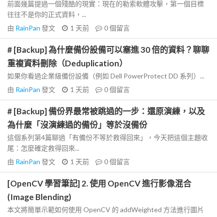
前面幾篇提過一個殘酷的現實：現在的勒索軟體攻擊，第一個目標
往往不是你的正式資料，...
由
RainPan
發文
1 天前
0
個留言
# [Backup] 為什麼備份設備可以塞進 30 倍的資料？聊聊
重複資料刪除（Deduplication）
如果你看過企業級備份設備（例如 Dell PowerProtect DD 系列）...
由
RainPan
發文
1 天前
0
個留言
# [Backup] 備份界最常被跳過的一步：還原演練，以及
為什麼「沒演練過的備份」等於沒備份
這個系列第4篇聊過「有備份不等於救得回來」，今天把這個主題收
尾：怎麼確定救得回來...
由
RainPan
發文
1 天前
0
個留言
[OpenCV 學習筆記] 2. 使用 OpenCV 進行影像混合
(Image Blending)
本文將簡單示範如何使用 OpenCV 的 addWeighted 方法進行圖片