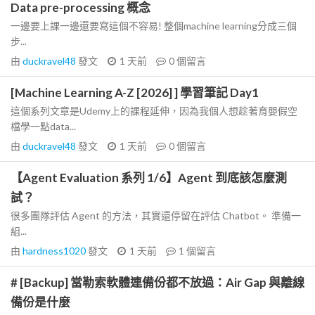
Data pre-processing 概念
一邊要上課一邊還要寫這個不容易! 整個machine learning分成三個
步...
由
duckravel48
發文
1 天前
0
個留言
[Machine Learning A-Z [2026] ] 學習筆記 Day1
這個系列文章是Udemy上的課程延伸，因為我個人想趁著育嬰假空
檔學一點data...
由
duckravel48
發文
1 天前
0
個留言
【Agent Evaluation 系列 1/6】Agent 到底該怎麼測
試？
很多團隊評估 Agent 的方法，其實還停留在評估 Chatbot。 準備一
組...
由
hardness1020
發文
1 天前
1
個留言
# [Backup] 當勒索軟體連備份都不放過：Air Gap 與離線
備份是什麼