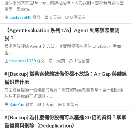
這個系列文章是Udemy上的課程延伸，因為我個人想趁著育嬰假空
檔學一點data...
由
duckravel48
發文
1 天前
0
個留言
【Agent Evaluation 系列 1/6】Agent 到底該怎麼測
試？
很多團隊評估 Agent 的方法，其實還停留在評估 Chatbot。 準備一
組...
由
hardness1020
發文
1 天前
1
個留言
# [Backup] 當勒索軟體連備份都不放過：Air Gap 與離線
備份是什麼
前面幾篇提過一個殘酷的現實：現在的勒索軟體攻擊，第一個目標
往往不是你的正式資料，...
由
RainPan
發文
1 天前
0
個留言
# [Backup] 為什麼備份設備可以塞進 30 倍的資料？聊聊
重複資料刪除（Deduplication）