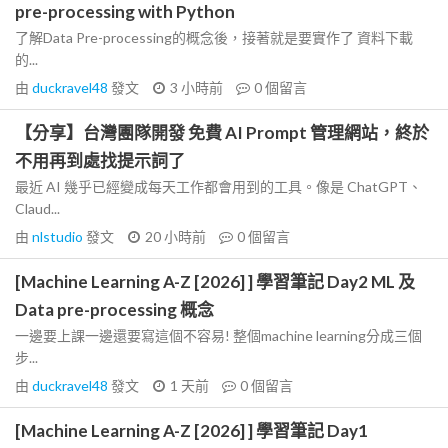
pre-processing with Python
了解Data Pre-processing的概念後，接著就是要實作了 資料下載
的...
由
duckravel48
發文
3 小時前
0
個留言
【分享】台灣團隊開發 免費 AI Prompt 管理網站，終於
不用再到處找提示詞了
最近 AI 幾乎已經變成每天工作都會用到的工具。像是 ChatGPT、
Claud...
由
nlstudio
發文
20 小時前
0
個留言
[Machine Learning A-Z [2026] ] 學習筆記 Day2 ML 及
Data pre-processing 概念
一邊要上課一邊還要寫這個不容易! 整個machine learning分成三個
步...
由
duckravel48
發文
1 天前
0
個留言
[Machine Learning A-Z [2026] ] 學習筆記 Day1