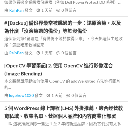
如果你看過企業級備份設備（例如 Dell PowerProtect DD 系列）...
由
RainPan
發文
1 天前
0
個留言
# [Backup] 備份界最常被跳過的一步：還原演練，以及
為什麼「沒演練過的備份」等於沒備份
這個系列第4篇聊過「有備份不等於救得回來」，今天把這個主題收
尾：怎麼確定救得回來...
由
RainPan
發文
1 天前
0
個留言
[OpenCV 學習筆記] 2. 使用 OpenCV 進行影像混合
(Image Blending)
本文將簡單示範如何使用 OpenCV 的 addWeighted 方法進行圖片
的...
由
logohow1020
發文
1 天前
0
個留言
5 個 WordPress 線上課程 (LMS) 外掛推薦，適合經營教
育私域、收集名單、營運個人品牌和內容商業化部署
📝 這次推薦排除一些近 1 至 2 年的新進品牌，因為它們沒有太多