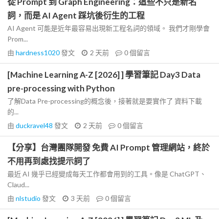
從 Prompt 到 Graph Engineering：這些不只是新名
詞，而是 AI Agent 踩坑後衍生的工程
AI Agent 可能是近年最容易出現新工程名詞的領域。 我們才剛學會
Prom...
由
hardness1020
發文
2 天前
0
個留言
[Machine Learning A-Z [2026] ] 學習筆記 Day3 Data
pre-processing with Python
了解Data Pre-processing的概念後，接著就是要實作了 資料下載
的...
由
duckravel48
發文
2 天前
0
個留言
【分享】台灣團隊開發 免費 AI Prompt 管理網站，終於
不用再到處找提示詞了
最近 AI 幾乎已經變成每天工作都會用到的工具。像是 ChatGPT、
Claud...
由
nlstudio
發文
3 天前
0
個留言