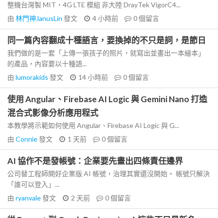
整機台灣製 MIT，4G LTE 模組 非大陸 DrayTek VigorC4...
由
林門神JanusLin
發文
4 小時前
0
個留言
同一篇內容翻成十種語言，要換掉的不只是詞，是節日
我們做的是一套「上傳一張孩子的照片，就寫出並畫出一本繪本」
的產品，內容要以十種語...
由
lumorakids
發文
14 小時前
0
個留言
使用 Angular、Firebase AI Logic 與 Gemini Nano 打造
混合式影像分析應用程式
本教學將示範如何使用 Angular、Firebase AI Logic 與 G...
由
Connie
發文
1 天前
0
個留言
AI 協作不是發帳號：企業要先畫出四條責任邊界
公司替工程師開好企業版 AI 帳號，治理其實還沒開始。 帳號只解決
「誰可以登入」...
由
ryanvale
發文
2 天前
0
個留言