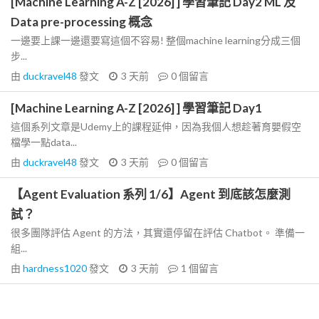
[Machine Learning A-Z [2026] ] 學習筆記 Day2 ML 及
Data pre-processing 概念
一邊要上課一邊還要寫這個不容易! 整個machine learning分成三個
步...
由
duckravel48
發文
3 天前
0
個留言
[Machine Learning A-Z [2026] ] 學習筆記 Day1
這個系列文章是Udemy上的課程延伸，因為我個人想趁著育嬰假空
檔學一點data...
由
duckravel48
發文
3 天前
0
個留言
【Agent Evaluation 系列 1/6】Agent 到底該怎麼測
試？
很多團隊評估 Agent 的方法，其實還停留在評估 Chatbot。 準備一
組...
由
hardness1020
發文
3 天前
1
個留言