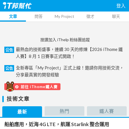
登入
文章
問答
My Project
徵才
聊天
按讚加入 iThelp 粉絲團追蹤
最熱血的技術盛事，連續 30 天的修煉【2026 iThome 鐵
公告
人賽】8 月 1 日賽事正式開啟！
全新專區「My Project」正式上線！邀請你用技術交流，
公告
分享最真實的開發經驗
前往 iThome鐵人賽
技術文章
熱門
鐵人賽
最新
船舶應用，近海 4G LTE，航運 Starlink 整合運用