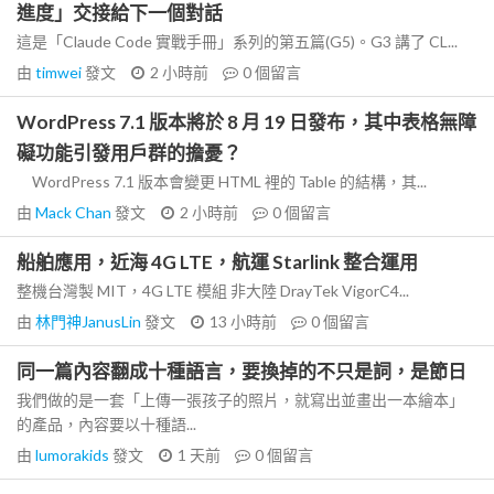
進度」交接給下一個對話
這是「Claude Code 實戰手冊」系列的第五篇(G5)。G3 講了 CL...
由
timwei
發文
2 小時前
0
個留言
WordPress 7.1 版本將於 8 月 19 日發布，其中表格無障
礙功能引發用戶群的擔憂？
WordPress 7.1 版本會變更 HTML 裡的 Table 的結構，其...
由
Mack Chan
發文
2 小時前
0
個留言
船舶應用，近海 4G LTE，航運 Starlink 整合運用
整機台灣製 MIT，4G LTE 模組 非大陸 DrayTek VigorC4...
由
林門神JanusLin
發文
13 小時前
0
個留言
同一篇內容翻成十種語言，要換掉的不只是詞，是節日
我們做的是一套「上傳一張孩子的照片，就寫出並畫出一本繪本」
的產品，內容要以十種語...
由
lumorakids
發文
1 天前
0
個留言