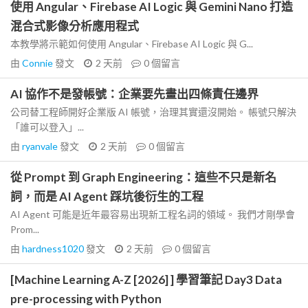
使用 Angular、Firebase AI Logic 與 Gemini Nano 打造
混合式影像分析應用程式
本教學將示範如何使用 Angular、Firebase AI Logic 與 G...
由
Connie
發文
2 天前
0
個留言
AI 協作不是發帳號：企業要先畫出四條責任邊界
公司替工程師開好企業版 AI 帳號，治理其實還沒開始。 帳號只解決
「誰可以登入」...
由
ryanvale
發文
2 天前
0
個留言
從 Prompt 到 Graph Engineering：這些不只是新名
詞，而是 AI Agent 踩坑後衍生的工程
AI Agent 可能是近年最容易出現新工程名詞的領域。 我們才剛學會
Prom...
由
hardness1020
發文
2 天前
0
個留言
[Machine Learning A-Z [2026] ] 學習筆記 Day3 Data
pre-processing with Python