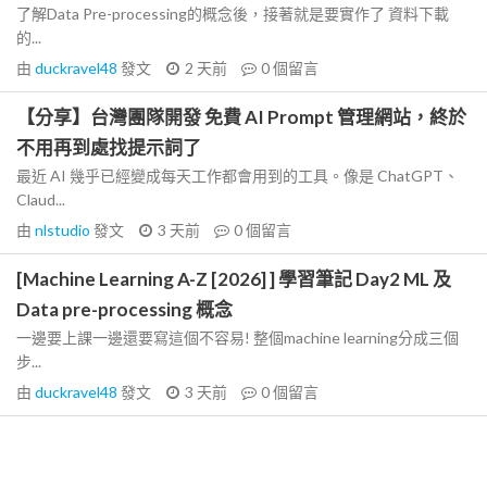
了解Data Pre-processing的概念後，接著就是要實作了 資料下載
的...
由
duckravel48
發文
2 天前
0
個留言
【分享】台灣團隊開發 免費 AI Prompt 管理網站，終於
不用再到處找提示詞了
最近 AI 幾乎已經變成每天工作都會用到的工具。像是 ChatGPT、
Claud...
由
nlstudio
發文
3 天前
0
個留言
[Machine Learning A-Z [2026] ] 學習筆記 Day2 ML 及
Data pre-processing 概念
一邊要上課一邊還要寫這個不容易! 整個machine learning分成三個
步...
由
duckravel48
發文
3 天前
0
個留言