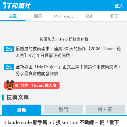
登入
文章
問答
My Project
徵才
聊天
按讚加入 iThelp 粉絲團追蹤
最熱血的技術盛事，連續 30 天的修煉【2026 iThome 鐵
公告
人賽】8 月 1 日賽事正式開啟！
全新專區「My Project」正式上線！邀請你用技術交流，
公告
分享最真實的開發經驗
前往 iThome鐵人賽
技術文章
熱門
鐵人賽
最新
Claude code 新手篇 5：換 section 不斷線 — 把「當下