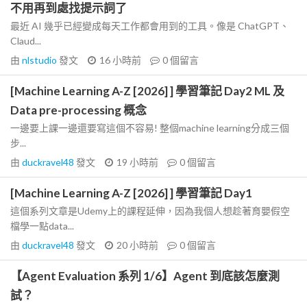
不用再到處找提示詞了
最近 AI 幾乎已經變成每天工作都會用到的工具。像是 ChatGPT、
Claud...
由
nlstudio
發文
16 小時前
0
個留言
[Machine Learning A-Z [2026] ] 學習筆記 Day2 ML 及
Data pre-processing 概念
一邊要上課一邊還要寫這個不容易! 整個machine learning分成三個
步...
由
duckravel48
發文
19 小時前
0
個留言
[Machine Learning A-Z [2026] ] 學習筆記 Day1
這個系列文章是Udemy上的課程延伸，因為我個人想趁著育嬰假空
檔學一點data...
由
duckravel48
發文
20 小時前
0
個留言
【Agent Evaluation 系列 1/6】Agent 到底該怎麼測
試？