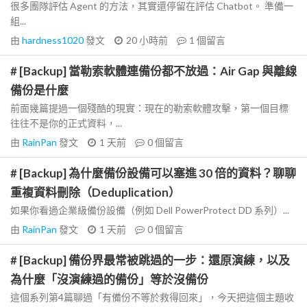
很多團隊評估 Agent 的方法，其實還停留在評估 Chatbot。 準備一
組...
由
hardness1020
發文
20 小時前
1
個留言
# [Backup] 當勒索軟體連備份都不放過：Air Gap 與離線
備份是什麼
前面幾篇提過一個殘酷的現實：現在的勒索軟體攻擊，第一個目標
往往不是你的正式資料，...
由
RainPan
發文
1 天前
0
個留言
# [Backup] 為什麼備份設備可以塞進 30 倍的資料？聊聊
重複資料刪除（Deduplication）
如果你看過企業級備份設備（例如 Dell PowerProtect DD 系列）...
由
RainPan
發文
1 天前
0
個留言
# [Backup] 備份界最常被跳過的一步：還原演練，以及
為什麼「沒演練過的備份」等於沒備份
這個系列第4篇聊過「有備份不等於救得回來」，今天把這個主題收