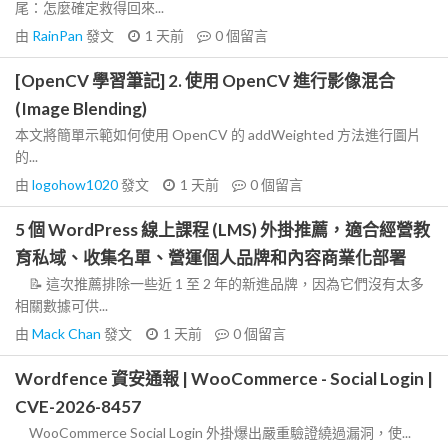
尾：怎麼確定救得回來...
由
RainPan
發文
1 天前
0
個留言
[OpenCV 學習筆記] 2. 使用 OpenCV 進行影像混合
(Image Blending)
本文將簡單示範如何使用 OpenCV 的 addWeighted 方法進行圖片
的...
由
logohow1020
發文
1 天前
0
個留言
5 個 WordPress 線上課程 (LMS) 外掛推薦，適合經營教
育私域、收集名單、營運個人品牌和內容商業化部署
📝 這次推薦排除一些近 1 至 2 年的新進品牌，因為它們沒有太多
相關數據可供...
由
Mack Chan
發文
1 天前
0
個留言
Wordfence 資安通報 | WooCommerce - Social Login |
CVE-2026-8457
WooCommerce Social Login 外掛爆出嚴重驗證繞過漏洞，使...