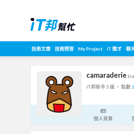
技術文章
技術問答
My Project
iT 徵才
聊
camaraderie
(c
iT邦新手 5 級 ‧ 點數
個人背景