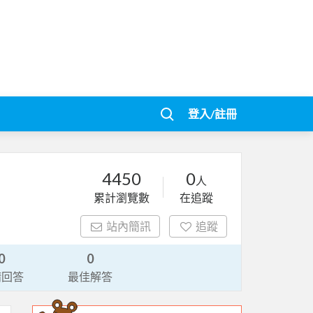
登入/註冊
4450
0
人
累計瀏覽數
在追蹤
站內簡訊
追蹤
0
0
請回答
最佳解答