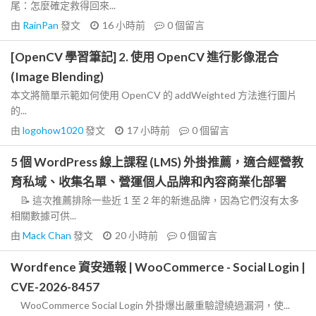
尾：怎麼確定救得回來...
由
RainPan
發文
16 小時前
0
個留言
[OpenCV 學習筆記] 2. 使用 OpenCV 進行影像混合
(Image Blending)
本文將簡單示範如何使用 OpenCV 的 addWeighted 方法進行圖片
的...
由
logohow1020
發文
17 小時前
0
個留言
5 個 WordPress 線上課程 (LMS) 外掛推薦，適合經營教
育私域、收集名單、營運個人品牌和內容商業化部署
📝 這次推薦排除一些近 1 至 2 年的新進品牌，因為它們沒有太多
相關數據可供...
由
Mack Chan
發文
20 小時前
0
個留言
Wordfence 資安通報 | WooCommerce - Social Login |
CVE-2026-8457
WooCommerce Social Login 外掛爆出嚴重驗證繞過漏洞，使...