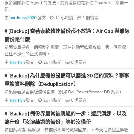
很多團隊評估 Agent 的方法，其實還停留在評估 Chatbot。 準備一
組...
由
hardness1020
發文
14 小時前
1
個留言
# [Backup] 當勒索軟體連備份都不放過：Air Gap 與離線
備份是什麼
前面幾篇提過一個殘酷的現實：現在的勒索軟體攻擊，第一個目標
往往不是你的正式資料，...
由
RainPan
發文
16 小時前
0
個留言
# [Backup] 為什麼備份設備可以塞進 30 倍的資料？聊聊
重複資料刪除（Deduplication）
如果你看過企業級備份設備（例如 Dell PowerProtect DD 系列）...
由
RainPan
發文
16 小時前
0
個留言
# [Backup] 備份界最常被跳過的一步：還原演練，以及
為什麼「沒演練過的備份」等於沒備份
這個系列第4篇聊過「有備份不等於救得回來」，今天把這個主題收