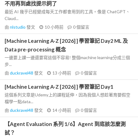
不用再到處找提示詞了
最近 AI 幾乎已經變成每天工作都會用到的工具。像是 ChatGPT、
Claud...
由
nlstudio
發文
10 小時前
0
個留言
[Machine Learning A-Z [2026] ] 學習筆記 Day2 ML 及
Data pre-processing 概念
一邊要上課一邊還要寫這個不容易! 整個machine learning分成三個
步...
由
duckravel48
發文
13 小時前
0
個留言
[Machine Learning A-Z [2026] ] 學習筆記 Day1
這個系列文章是Udemy上的課程延伸，因為我個人想趁著育嬰假空
檔學一點data...
由
duckravel48
發文
14 小時前
0
個留言
【Agent Evaluation 系列 1/6】Agent 到底該怎麼測
試？