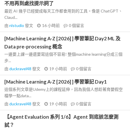
不用再到處找提示詞了
最近 AI 幾乎已經變成每天工作都會用到的工具。像是 ChatGPT、
Claud...
由
nlstudio
發文
16 小時前
0
個留言
[Machine Learning A-Z [2026] ] 學習筆記 Day2 ML 及
Data pre-processing 概念
一邊要上課一邊還要寫這個不容易! 整個machine learning分成三個
步...
由
duckravel48
發文
19 小時前
0
個留言
[Machine Learning A-Z [2026] ] 學習筆記 Day1
這個系列文章是Udemy上的課程延伸，因為我個人想趁著育嬰假空
檔學一點data...
由
duckravel48
發文
19 小時前
0
個留言
【Agent Evaluation 系列 1/6】Agent 到底該怎麼測
試？