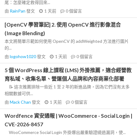
尾：怎麼確定救得回來...
由
RainPan
發文
1 天前
0
個留言
[OpenCV 學習筆記] 2. 使用 OpenCV 進行影像混合
(Image Blending)
本文將簡單示範如何使用 OpenCV 的 addWeighted 方法進行圖片
的...
由
logohow1020
發文
1 天前
0
個留言
5 個 WordPress 線上課程 (LMS) 外掛推薦，適合經營教
育私域、收集名單、營運個人品牌和內容商業化部署
📝 這次推薦排除一些近 1 至 2 年的新進品牌，因為它們沒有太多
相關數據可供...
由
Mack Chan
發文
1 天前
0
個留言
Wordfence 資安通報 | WooCommerce - Social Login |
CVE-2026-8457
WooCommerce Social Login 外掛爆出嚴重驗證繞過漏洞，使...