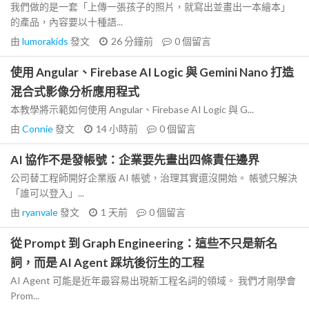
我們做的是一套「上傳一張孩子的照片，就寫出並畫出一本繪本」
的產品，內容要以十種語...
由
lumorakids
發文
26 分鐘前
0
個留言
使用 Angular、Firebase AI Logic 與 Gemini Nano 打造
混合式影像分析應用程式
本教學將示範如何使用 Angular、Firebase AI Logic 與 G...
由
Connie
發文
14 小時前
0
個留言
AI 協作不是發帳號：企業要先畫出四條責任邊界
公司替工程師開好企業版 AI 帳號，治理其實還沒開始。 帳號只解決
「誰可以登入」...
由
ryanvale
發文
1 天前
0
個留言
從 Prompt 到 Graph Engineering：這些不只是新名
詞，而是 AI Agent 踩坑後衍生的工程
AI Agent 可能是近年最容易出現新工程名詞的領域。 我們才剛學會
Prom...