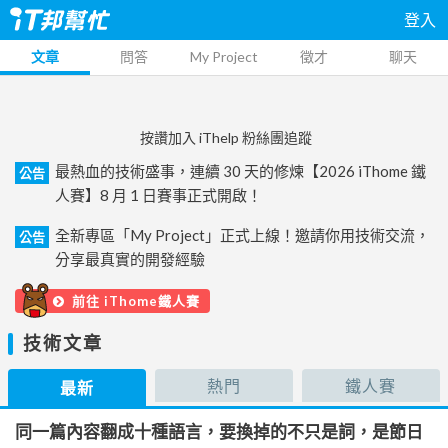
登入
文章
問答
My Project
徵才
聊天
按讚加入 iThelp 粉絲團追蹤
最熱血的技術盛事，連續 30 天的修煉【2026 iThome 鐵
公告
人賽】8 月 1 日賽事正式開啟！
全新專區「My Project」正式上線！邀請你用技術交流，
公告
分享最真實的開發經驗
前往 iThome鐵人賽
技術文章
熱門
鐵人賽
最新
同一篇內容翻成十種語言，要換掉的不只是詞，是節日