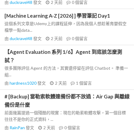
由
duckravel48
發文
2 天前
0
個留言
[Machine Learning A-Z [2026] ] 學習筆記 Day1
這個系列文章是Udemy上的課程延伸，因為我個人想趁著育嬰假空
檔學一點data...
由
duckravel48
發文
2 天前
0
個留言
【Agent Evaluation 系列 1/6】Agent 到底該怎麼測
試？
很多團隊評估 Agent 的方法，其實還停留在評估 Chatbot。 準備一
組...
由
hardness1020
發文
2 天前
1
個留言
# [Backup] 當勒索軟體連備份都不放過：Air Gap 與離線
備份是什麼
前面幾篇提過一個殘酷的現實：現在的勒索軟體攻擊，第一個目標
往往不是你的正式資料，...
由
RainPan
發文
2 天前
0
個留言