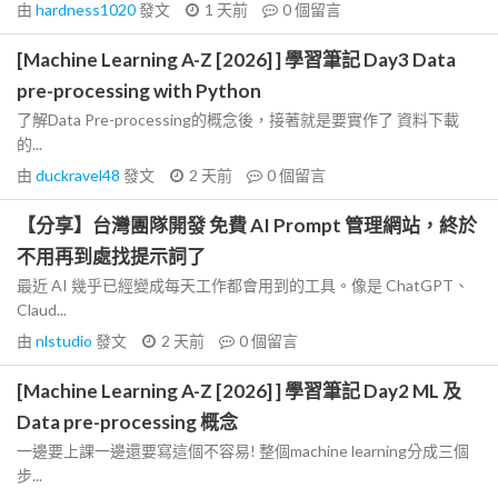
由
hardness1020
發文
1 天前
0
個留言
[Machine Learning A-Z [2026] ] 學習筆記 Day3 Data
pre-processing with Python
了解Data Pre-processing的概念後，接著就是要實作了 資料下載
的...
由
duckravel48
發文
2 天前
0
個留言
【分享】台灣團隊開發 免費 AI Prompt 管理網站，終於
不用再到處找提示詞了
最近 AI 幾乎已經變成每天工作都會用到的工具。像是 ChatGPT、
Claud...
由
nlstudio
發文
2 天前
0
個留言
[Machine Learning A-Z [2026] ] 學習筆記 Day2 ML 及
Data pre-processing 概念
一邊要上課一邊還要寫這個不容易! 整個machine learning分成三個
步...