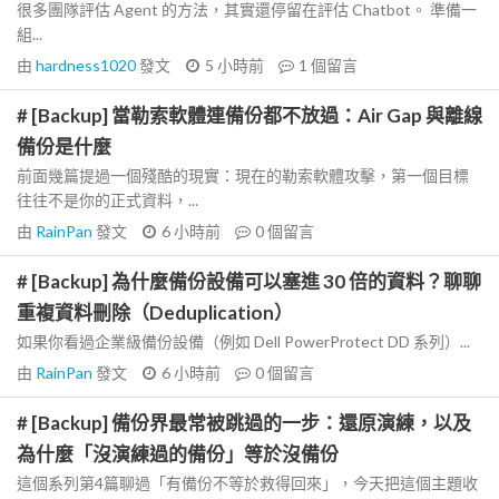
很多團隊評估 Agent 的方法，其實還停留在評估 Chatbot。 準備一
組...
由
hardness1020
發文
5 小時前
1
個留言
# [Backup] 當勒索軟體連備份都不放過：Air Gap 與離線
備份是什麼
前面幾篇提過一個殘酷的現實：現在的勒索軟體攻擊，第一個目標
往往不是你的正式資料，...
由
RainPan
發文
6 小時前
0
個留言
# [Backup] 為什麼備份設備可以塞進 30 倍的資料？聊聊
重複資料刪除（Deduplication）
如果你看過企業級備份設備（例如 Dell PowerProtect DD 系列）...
由
RainPan
發文
6 小時前
0
個留言
# [Backup] 備份界最常被跳過的一步：還原演練，以及
為什麼「沒演練過的備份」等於沒備份
這個系列第4篇聊過「有備份不等於救得回來」，今天把這個主題收