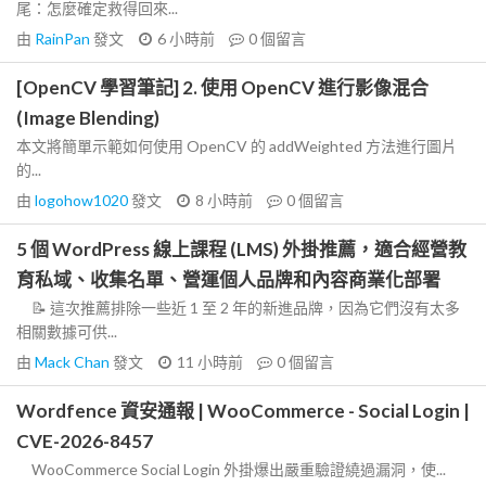
尾：怎麼確定救得回來...
由
RainPan
發文
6 小時前
0
個留言
[OpenCV 學習筆記] 2. 使用 OpenCV 進行影像混合
(Image Blending)
本文將簡單示範如何使用 OpenCV 的 addWeighted 方法進行圖片
的...
由
logohow1020
發文
8 小時前
0
個留言
5 個 WordPress 線上課程 (LMS) 外掛推薦，適合經營教
育私域、收集名單、營運個人品牌和內容商業化部署
📝 這次推薦排除一些近 1 至 2 年的新進品牌，因為它們沒有太多
相關數據可供...
由
Mack Chan
發文
11 小時前
0
個留言
Wordfence 資安通報 | WooCommerce - Social Login |
CVE-2026-8457
WooCommerce Social Login 外掛爆出嚴重驗證繞過漏洞，使...