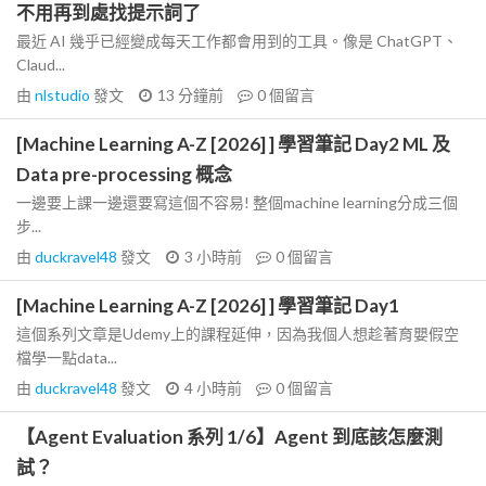
不用再到處找提示詞了
最近 AI 幾乎已經變成每天工作都會用到的工具。像是 ChatGPT、
Claud...
由
nlstudio
發文
13 分鐘前
0
個留言
[Machine Learning A-Z [2026] ] 學習筆記 Day2 ML 及
Data pre-processing 概念
一邊要上課一邊還要寫這個不容易! 整個machine learning分成三個
步...
由
duckravel48
發文
3 小時前
0
個留言
[Machine Learning A-Z [2026] ] 學習筆記 Day1
這個系列文章是Udemy上的課程延伸，因為我個人想趁著育嬰假空
檔學一點data...
由
duckravel48
發文
4 小時前
0
個留言
【Agent Evaluation 系列 1/6】Agent 到底該怎麼測
試？