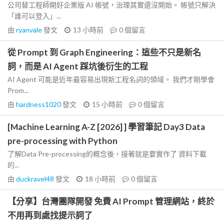
公司替工程師開好企業版 AI 帳號，治理其實還沒開始。 帳號只解決
「誰可以登入」...
由
ryanvale
發文
13 小時前
0
個留言
從 Prompt 到 Graph Engineering：這些不只是新名
詞，而是 AI Agent 踩坑後衍生的工程
AI Agent 可能是近年最容易出現新工程名詞的領域。 我們才剛學會
Prom...
由
hardness1020
發文
15 小時前
0
個留言
[Machine Learning A-Z [2026] ] 學習筆記 Day3 Data
pre-processing with Python
了解Data Pre-processing的概念後，接著就是要實作了 資料下載
的...
由
duckravel48
發文
18 小時前
0
個留言
【分享】台灣團隊開發 免費 AI Prompt 管理網站，終於
不用再到處找提示詞了