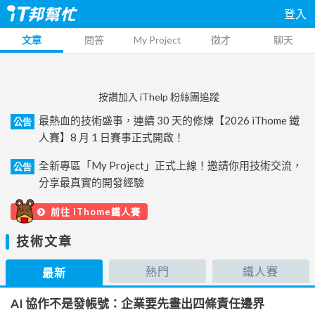
登入
文章
問答
My Project
徵才
聊天
按讚加入 iThelp 粉絲團追蹤
最熱血的技術盛事，連續 30 天的修煉【2026 iThome 鐵
公告
人賽】8 月 1 日賽事正式開啟！
全新專區「My Project」正式上線！邀請你用技術交流，
公告
分享最真實的開發經驗
前往 iThome鐵人賽
技術文章
熱門
鐵人賽
最新
AI 協作不是發帳號：企業要先畫出四條責任邊界