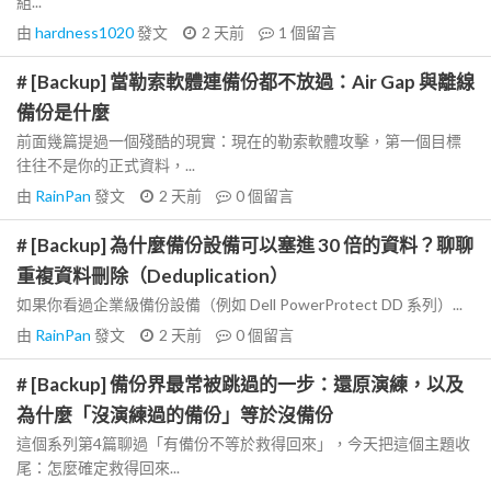
組...
由
hardness1020
發文
2 天前
1
個留言
# [Backup] 當勒索軟體連備份都不放過：Air Gap 與離線
備份是什麼
前面幾篇提過一個殘酷的現實：現在的勒索軟體攻擊，第一個目標
往往不是你的正式資料，...
由
RainPan
發文
2 天前
0
個留言
# [Backup] 為什麼備份設備可以塞進 30 倍的資料？聊聊
重複資料刪除（Deduplication）
如果你看過企業級備份設備（例如 Dell PowerProtect DD 系列）...
由
RainPan
發文
2 天前
0
個留言
# [Backup] 備份界最常被跳過的一步：還原演練，以及
為什麼「沒演練過的備份」等於沒備份
這個系列第4篇聊過「有備份不等於救得回來」，今天把這個主題收
尾：怎麼確定救得回來...