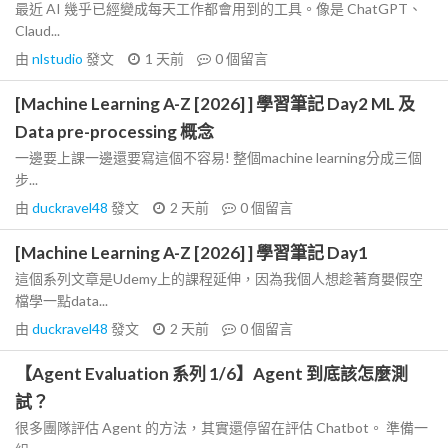
最近 AI 幾乎已經變成每天工作都會用到的工具。像是 ChatGPT、
Claud...
由
nlstudio
發文
1 天前
0
個留言
[Machine Learning A-Z [2026] ] 學習筆記 Day2 ML 及
Data pre-processing 概念
一邊要上課一邊還要寫這個不容易! 整個machine learning分成三個
步...
由
duckravel48
發文
2 天前
0
個留言
[Machine Learning A-Z [2026] ] 學習筆記 Day1
這個系列文章是Udemy上的課程延伸，因為我個人想趁著育嬰假空
檔學一點data...
由
duckravel48
發文
2 天前
0
個留言
【Agent Evaluation 系列 1/6】Agent 到底該怎麼測
試？
很多團隊評估 Agent 的方法，其實還停留在評估 Chatbot。 準備一