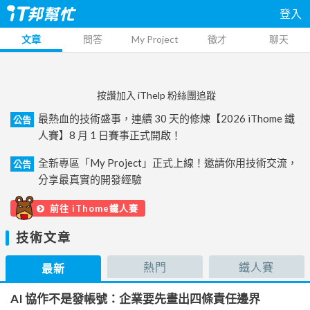
登入
文章
問答
My Project
徵才
聊天
按讚加入 iThelp 粉絲團追蹤
最熱血的技術盛事，連續 30 天的修煉【2026 iThome 鐵
公告
人賽】8 月 1 日賽事正式開啟！
全新專區「My Project」正式上線！邀請你用技術交流，
公告
分享最真實的開發經驗
前往 iThome鐵人賽
技術文章
熱門
鐵人賽
最新
AI 協作不是發帳號：企業要先畫出四條責任邊界