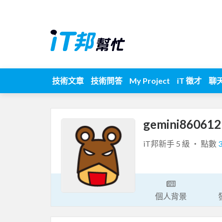
技術文章
技術問答
My Project
iT 徵才
聊
gemini86061
iT邦新手 5 級 ‧ 點數
個人背景