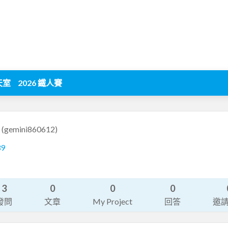
天室
2026 鐵人賽
2
(gemini860612)
39
3
0
0
0
發問
文章
My Project
回答
邀