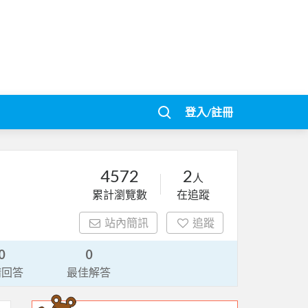
登入/註冊
4572
2
人
累計瀏覽數
在追蹤
站內簡訊
追蹤
0
0
請回答
最佳解答