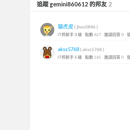
追蹤 gemini860612 的邦友
2
貓虎皮
(
jhou5846
)
iT邦新手 3 級
點數
627
邀請回答
0
akss5768
(
akss5768
)
iT邦新手 5 級
點數
165
邀請回答
0