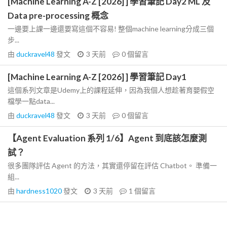
[Machine Learning A-Z [2026] ] 學習筆記 Day2 ML 及
Data pre-processing 概念
一邊要上課一邊還要寫這個不容易! 整個machine learning分成三個
步...
由
duckravel48
發文
3 天前
0
個留言
[Machine Learning A-Z [2026] ] 學習筆記 Day1
這個系列文章是Udemy上的課程延伸，因為我個人想趁著育嬰假空
檔學一點data...
由
duckravel48
發文
3 天前
0
個留言
【Agent Evaluation 系列 1/6】Agent 到底該怎麼測
試？
很多團隊評估 Agent 的方法，其實還停留在評估 Chatbot。 準備一
組...
由
hardness1020
發文
3 天前
1
個留言