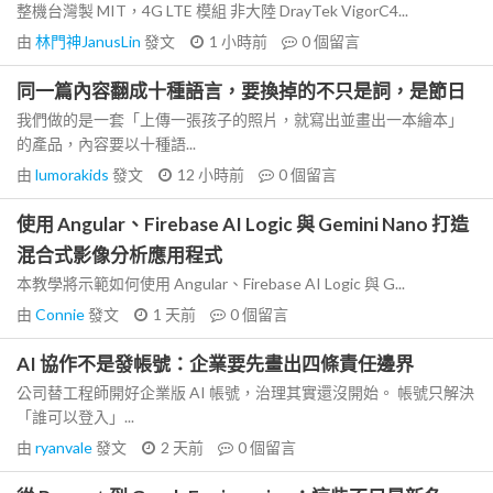
整機台灣製 MIT，4G LTE 模組 非大陸 DrayTek VigorC4...
由
林門神JanusLin
發文
1 小時前
0
個留言
同一篇內容翻成十種語言，要換掉的不只是詞，是節日
我們做的是一套「上傳一張孩子的照片，就寫出並畫出一本繪本」
的產品，內容要以十種語...
由
lumorakids
發文
12 小時前
0
個留言
使用 Angular、Firebase AI Logic 與 Gemini Nano 打造
混合式影像分析應用程式
本教學將示範如何使用 Angular、Firebase AI Logic 與 G...
由
Connie
發文
1 天前
0
個留言
AI 協作不是發帳號：企業要先畫出四條責任邊界
公司替工程師開好企業版 AI 帳號，治理其實還沒開始。 帳號只解決
「誰可以登入」...
由
ryanvale
發文
2 天前
0
個留言