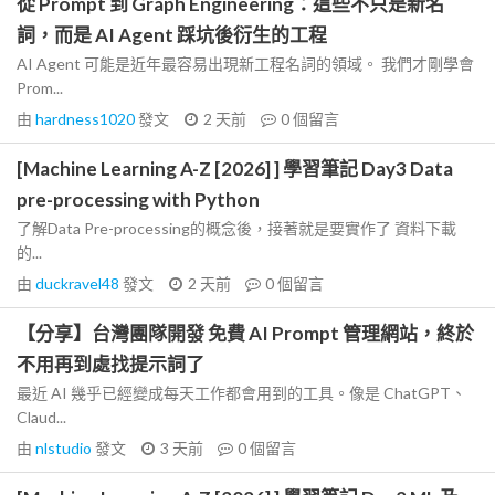
從 Prompt 到 Graph Engineering：這些不只是新名
詞，而是 AI Agent 踩坑後衍生的工程
AI Agent 可能是近年最容易出現新工程名詞的領域。 我們才剛學會
Prom...
由
hardness1020
發文
2 天前
0
個留言
[Machine Learning A-Z [2026] ] 學習筆記 Day3 Data
pre-processing with Python
了解Data Pre-processing的概念後，接著就是要實作了 資料下載
的...
由
duckravel48
發文
2 天前
0
個留言
【分享】台灣團隊開發 免費 AI Prompt 管理網站，終於
不用再到處找提示詞了
最近 AI 幾乎已經變成每天工作都會用到的工具。像是 ChatGPT、
Claud...
由
nlstudio
發文
3 天前
0
個留言