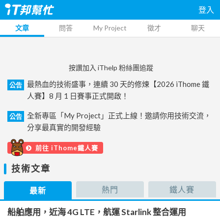
登入
文章
問答
My Project
徵才
聊天
按讚加入 iThelp 粉絲團追蹤
最熱血的技術盛事，連續 30 天的修煉【2026 iThome 鐵
公告
人賽】8 月 1 日賽事正式開啟！
全新專區「My Project」正式上線！邀請你用技術交流，
公告
分享最真實的開發經驗
前往 iThome鐵人賽
技術文章
熱門
鐵人賽
最新
船舶應用，近海 4G LTE，航運 Starlink 整合運用