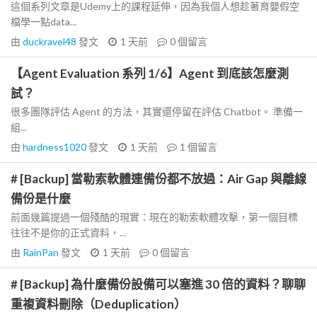
這個系列文章是Udemy上的課程延伸，因為我個人想趁著育嬰假空
檔學一點data...
由
duckravel48
發文
1 天前
0
個留言
【Agent Evaluation 系列 1/6】Agent 到底該怎麼測
試？
很多團隊評估 Agent 的方法，其實還停留在評估 Chatbot。 準備一
組...
由
hardness1020
發文
1 天前
1
個留言
# [Backup] 當勒索軟體連備份都不放過：Air Gap 與離線
備份是什麼
前面幾篇提過一個殘酷的現實：現在的勒索軟體攻擊，第一個目標
往往不是你的正式資料，...
由
RainPan
發文
1 天前
0
個留言
# [Backup] 為什麼備份設備可以塞進 30 倍的資料？聊聊
重複資料刪除（Deduplication）