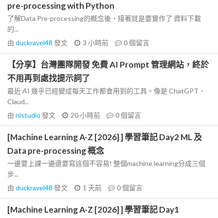
pre-processing with Python
了解Data Pre-processing的概念後，接著就是要實作了 資料下載
的...
由
duckravel48
發文
3 小時前
0
個留言
【分享】台灣團隊開發 免費 AI Prompt 管理網站，終於
不用再到處找提示詞了
最近 AI 幾乎已經變成每天工作都會用到的工具。像是 ChatGPT、
Claud...
由
nlstudio
發文
20 小時前
0
個留言
[Machine Learning A-Z [2026] ] 學習筆記 Day2 ML 及
Data pre-processing 概念
一邊要上課一邊還要寫這個不容易! 整個machine learning分成三個
步...
由
duckravel48
發文
1 天前
0
個留言
[Machine Learning A-Z [2026] ] 學習筆記 Day1