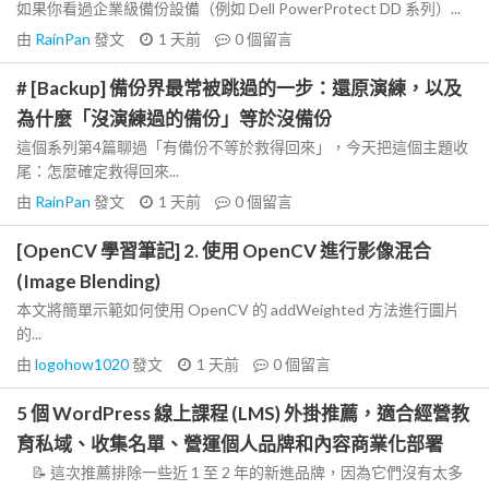
如果你看過企業級備份設備（例如 Dell PowerProtect DD 系列）...
由
RainPan
發文
1 天前
0
個留言
# [Backup] 備份界最常被跳過的一步：還原演練，以及
為什麼「沒演練過的備份」等於沒備份
這個系列第4篇聊過「有備份不等於救得回來」，今天把這個主題收
尾：怎麼確定救得回來...
由
RainPan
發文
1 天前
0
個留言
[OpenCV 學習筆記] 2. 使用 OpenCV 進行影像混合
(Image Blending)
本文將簡單示範如何使用 OpenCV 的 addWeighted 方法進行圖片
的...
由
logohow1020
發文
1 天前
0
個留言
5 個 WordPress 線上課程 (LMS) 外掛推薦，適合經營教
育私域、收集名單、營運個人品牌和內容商業化部署
📝 這次推薦排除一些近 1 至 2 年的新進品牌，因為它們沒有太多