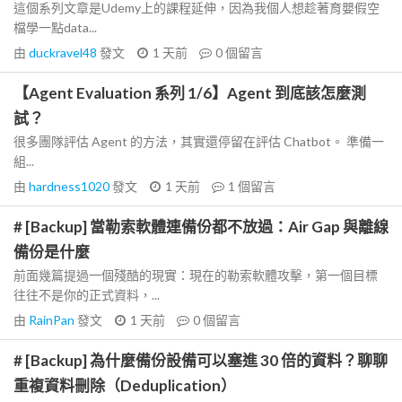
這個系列文章是Udemy上的課程延伸，因為我個人想趁著育嬰假空
檔學一點data...
由
duckravel48
發文
1 天前
0
個留言
【Agent Evaluation 系列 1/6】Agent 到底該怎麼測
試？
很多團隊評估 Agent 的方法，其實還停留在評估 Chatbot。 準備一
組...
由
hardness1020
發文
1 天前
1
個留言
# [Backup] 當勒索軟體連備份都不放過：Air Gap 與離線
備份是什麼
前面幾篇提過一個殘酷的現實：現在的勒索軟體攻擊，第一個目標
往往不是你的正式資料，...
由
RainPan
發文
1 天前
0
個留言
# [Backup] 為什麼備份設備可以塞進 30 倍的資料？聊聊
重複資料刪除（Deduplication）