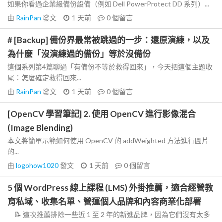
如果你看過企業級備份設備（例如 Dell PowerProtect DD 系列）...
由
RainPan
發文
1 天前
0
個留言
# [Backup] 備份界最常被跳過的一步：還原演練，以及
為什麼「沒演練過的備份」等於沒備份
這個系列第4篇聊過「有備份不等於救得回來」，今天把這個主題收
尾：怎麼確定救得回來...
由
RainPan
發文
1 天前
0
個留言
[OpenCV 學習筆記] 2. 使用 OpenCV 進行影像混合
(Image Blending)
本文將簡單示範如何使用 OpenCV 的 addWeighted 方法進行圖片
的...
由
logohow1020
發文
1 天前
0
個留言
5 個 WordPress 線上課程 (LMS) 外掛推薦，適合經營教
育私域、收集名單、營運個人品牌和內容商業化部署
📝 這次推薦排除一些近 1 至 2 年的新進品牌，因為它們沒有太多