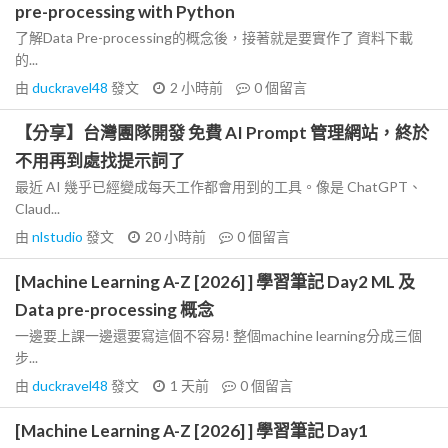
pre-processing with Python
了解Data Pre-processing的概念後，接著就是要實作了 資料下載
的...
由
duckravel48
發文
2 小時前
0
個留言
【分享】台灣團隊開發 免費 AI Prompt 管理網站，終於
不用再到處找提示詞了
最近 AI 幾乎已經變成每天工作都會用到的工具。像是 ChatGPT、
Claud...
由
nlstudio
發文
20 小時前
0
個留言
[Machine Learning A-Z [2026] ] 學習筆記 Day2 ML 及
Data pre-processing 概念
一邊要上課一邊還要寫這個不容易! 整個machine learning分成三個
步...
由
duckravel48
發文
1 天前
0
個留言
[Machine Learning A-Z [2026] ] 學習筆記 Day1