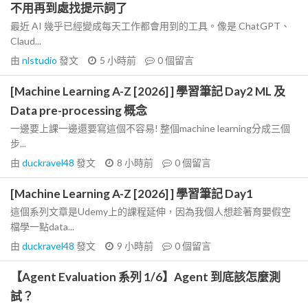
不用再到處找提示詞了
最近 AI 幾乎已經變成每天工作都會用到的工具。像是 ChatGPT、
Claud...
由
nlstudio
發文
5 小時前
0
個留言
[Machine Learning A-Z [2026] ] 學習筆記 Day2 ML 及
Data pre-processing 概念
一邊要上課一邊還要寫這個不容易! 整個machine learning分成三個
步...
由
duckravel48
發文
8 小時前
0
個留言
[Machine Learning A-Z [2026] ] 學習筆記 Day1
這個系列文章是Udemy上的課程延伸，因為我個人想趁著育嬰假空
檔學一點data...
由
duckravel48
發文
9 小時前
0
個留言
【Agent Evaluation 系列 1/6】Agent 到底該怎麼測
試？