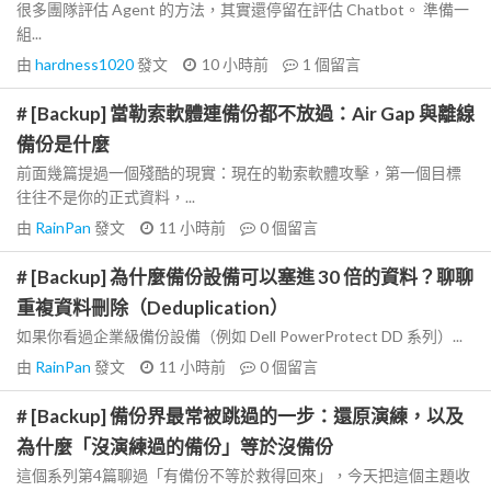
很多團隊評估 Agent 的方法，其實還停留在評估 Chatbot。 準備一
組...
由
hardness1020
發文
10 小時前
1
個留言
# [Backup] 當勒索軟體連備份都不放過：Air Gap 與離線
備份是什麼
前面幾篇提過一個殘酷的現實：現在的勒索軟體攻擊，第一個目標
往往不是你的正式資料，...
由
RainPan
發文
11 小時前
0
個留言
# [Backup] 為什麼備份設備可以塞進 30 倍的資料？聊聊
重複資料刪除（Deduplication）
如果你看過企業級備份設備（例如 Dell PowerProtect DD 系列）...
由
RainPan
發文
11 小時前
0
個留言
# [Backup] 備份界最常被跳過的一步：還原演練，以及
為什麼「沒演練過的備份」等於沒備份
這個系列第4篇聊過「有備份不等於救得回來」，今天把這個主題收