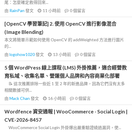
尾：怎麼確定救得回來...
由
RainPan
發文
11 小時前
0
個留言
[OpenCV 學習筆記] 2. 使用 OpenCV 進行影像混合
(Image Blending)
本文將簡單示範如何使用 OpenCV 的 addWeighted 方法進行圖片
的...
由
logohow1020
發文
13 小時前
0
個留言
5 個 WordPress 線上課程 (LMS) 外掛推薦，適合經營教
育私域、收集名單、營運個人品牌和內容商業化部署
📝 這次推薦排除一些近 1 至 2 年的新進品牌，因為它們沒有太多
相關數據可供...
由
Mack Chan
發文
16 小時前
0
個留言
Wordfence 資安通報 | WooCommerce - Social Login |
CVE-2026-8457
WooCommerce Social Login 外掛爆出嚴重驗證繞過漏洞，使...