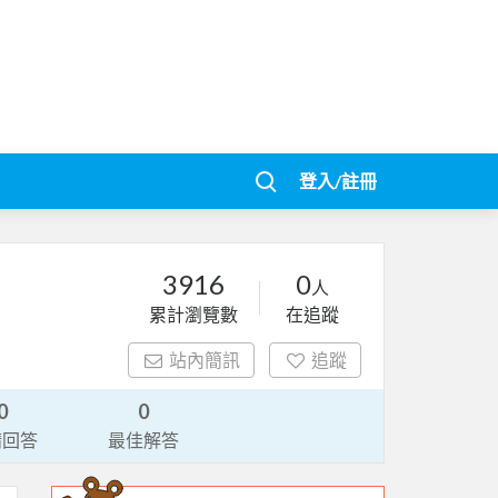
登入/註冊
3916
0
人
累計瀏覽數
在追蹤
站內簡訊
追蹤
0
0
請回答
最佳解答