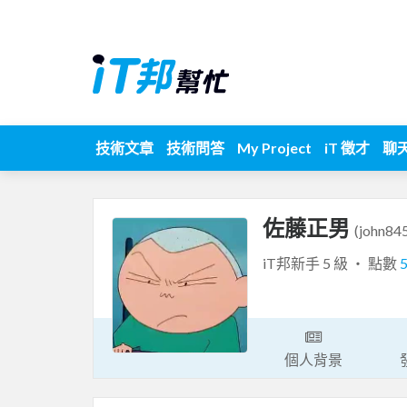
技術文章
技術問答
My Project
iT 徵才
聊
佐藤正男
(john84
iT邦新手 5 級 ‧ 點數
個人背景