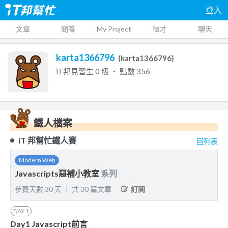
登入
文章
問答
My Project
徵才
聊天
karta1366796
(
karta1366796
)
iT邦見習生
0
級 ‧ 點數
356
鐵人檔案
iT 邦幫忙鐵人賽
回列表
Modern Web
Javascripts惡補小教室
系列
參賽天數
30
天
｜
共
30
篇文章
訂閱
DAY
1
Day1 Javascript前言