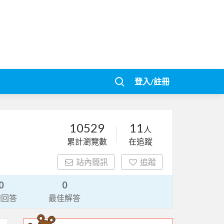
登入/註冊
10529
11
人
累計瀏覽數
在追蹤
站內簡訊
追蹤
0
0
請回答
最佳解答