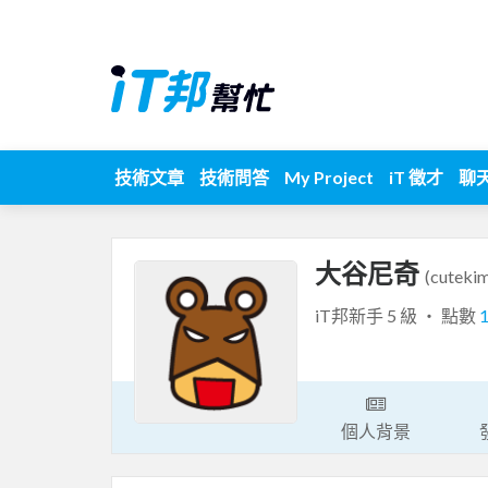
技術文章
技術問答
My Project
iT 徵才
聊
大谷尼奇
(cuteki
iT邦新手 5 級 ‧ 點數
個人背景