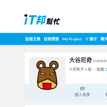
技術文章
技術問答
My Project
iT 徵才
聊
大谷尼奇
(cuteki
iT邦新手 5 級 ‧ 點數
個人背景