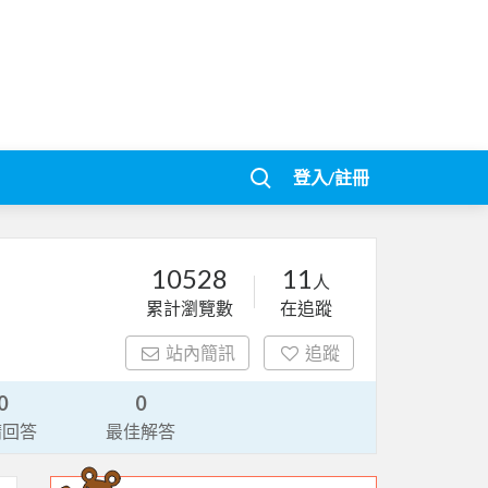
登入/註冊
10528
11
人
累計瀏覽數
在追蹤
站內簡訊
追蹤
0
0
請回答
最佳解答