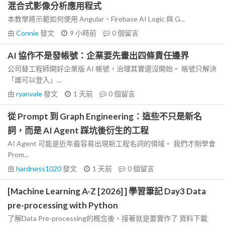
混合式影像分析應用程式
本教學將示範如何使用 Angular、Firebase AI Logic 與 G...
由
Connie
發文
9 小時前
0
個留言
AI 協作不是發帳號：企業要先畫出四條責任邊界
公司替工程師開好企業版 AI 帳號，治理其實還沒開始。 帳號只解決
「誰可以登入」...
由
ryanvale
發文
1 天前
0
個留言
從 Prompt 到 Graph Engineering：這些不只是新名
詞，而是 AI Agent 踩坑後衍生的工程
AI Agent 可能是近年最容易出現新工程名詞的領域。 我們才剛學會
Prom...
由
hardness1020
發文
1 天前
0
個留言
[Machine Learning A-Z [2026] ] 學習筆記 Day3 Data
pre-processing with Python
了解Data Pre-processing的概念後，接著就是要實作了 資料下載