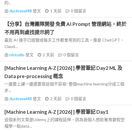
的...
由
duckravel48
發文
1 天前
0
個留言
【分享】台灣團隊開發 免費 AI Prompt 管理網站，終於
不用再到處找提示詞了
最近 AI 幾乎已經變成每天工作都會用到的工具。像是 ChatGPT、
Claud...
由
nlstudio
發文
2 天前
0
個留言
[Machine Learning A-Z [2026] ] 學習筆記 Day2 ML 及
Data pre-processing 概念
一邊要上課一邊還要寫這個不容易! 整個machine learning分成三個
步...
由
duckravel48
發文
2 天前
0
個留言
[Machine Learning A-Z [2026] ] 學習筆記 Day1
這個系列文章是Udemy上的課程延伸，因為我個人想趁著育嬰假空
檔學一點data...