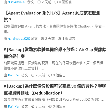
由
duckravel48
發文
2 天前
0
個留言
【Agent Evaluation 系列 1/6】Agent 到底該怎麼測
試？
很多團隊評估 Agent 的方法，其實還停留在評估 Chatbot。 準備一
組...
由
hardness1020
發文
2 天前
1
個留言
# [Backup] 當勒索軟體連備份都不放過：Air Gap 與離線
備份是什麼
前面幾篇提過一個殘酷的現實：現在的勒索軟體攻擊，第一個目標
往往不是你的正式資料，...
由
RainPan
發文
2 天前
0
個留言
# [Backup] 為什麼備份設備可以塞進 30 倍的資料？聊聊
重複資料刪除（Deduplication）
如果你看過企業級備份設備（例如 Dell PowerProtect DD 系列）...
由
RainPan
發文
2 天前
0
個留言