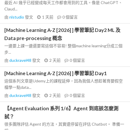
最近 AI 幾乎已經變成每天工作都會用到的工具。像是 ChatGPT、
Claud...
由
nlstudio
發文
1 天前
0
個留言
[Machine Learning A-Z [2026] ] 學習筆記 Day2 ML 及
Data pre-processing 概念
一邊要上課一邊還要寫這個不容易! 整個machine learning分成三個
步...
由
duckravel48
發文
2 天前
0
個留言
[Machine Learning A-Z [2026] ] 學習筆記 Day1
這個系列文章是Udemy上的課程延伸，因為我個人想趁著育嬰假空
檔學一點data...
由
duckravel48
發文
2 天前
0
個留言
【Agent Evaluation 系列 1/6】Agent 到底該怎麼測
試？
很多團隊評估 Agent 的方法，其實還停留在評估 Chatbot。 準備一