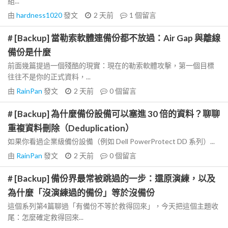
組...
由
hardness1020
發文
2 天前
1
個留言
# [Backup] 當勒索軟體連備份都不放過：Air Gap 與離線
備份是什麼
前面幾篇提過一個殘酷的現實：現在的勒索軟體攻擊，第一個目標
往往不是你的正式資料，...
由
RainPan
發文
2 天前
0
個留言
# [Backup] 為什麼備份設備可以塞進 30 倍的資料？聊聊
重複資料刪除（Deduplication）
如果你看過企業級備份設備（例如 Dell PowerProtect DD 系列）...
由
RainPan
發文
2 天前
0
個留言
# [Backup] 備份界最常被跳過的一步：還原演練，以及
為什麼「沒演練過的備份」等於沒備份
這個系列第4篇聊過「有備份不等於救得回來」，今天把這個主題收
尾：怎麼確定救得回來...