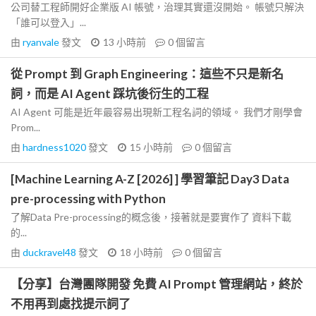
公司替工程師開好企業版 AI 帳號，治理其實還沒開始。 帳號只解決
「誰可以登入」...
由
ryanvale
發文
13 小時前
0
個留言
從 Prompt 到 Graph Engineering：這些不只是新名
詞，而是 AI Agent 踩坑後衍生的工程
AI Agent 可能是近年最容易出現新工程名詞的領域。 我們才剛學會
Prom...
由
hardness1020
發文
15 小時前
0
個留言
[Machine Learning A-Z [2026] ] 學習筆記 Day3 Data
pre-processing with Python
了解Data Pre-processing的概念後，接著就是要實作了 資料下載
的...
由
duckravel48
發文
18 小時前
0
個留言
【分享】台灣團隊開發 免費 AI Prompt 管理網站，終於
不用再到處找提示詞了