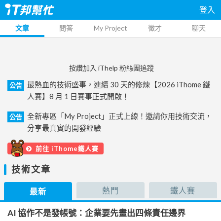
登入
文章
問答
My Project
徵才
聊天
按讚加入 iThelp 粉絲團追蹤
最熱血的技術盛事，連續 30 天的修煉【2026 iThome 鐵
公告
人賽】8 月 1 日賽事正式開啟！
全新專區「My Project」正式上線！邀請你用技術交流，
公告
分享最真實的開發經驗
前往 iThome鐵人賽
技術文章
熱門
鐵人賽
最新
AI 協作不是發帳號：企業要先畫出四條責任邊界