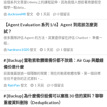
這個系列文章是Udemy上的課程延伸，因為我個人想趁著育嬰假空
檔學一點data...
由
duckravel48
發文
1 天前
0
個留言
【Agent Evaluation 系列 1/6】Agent 到底該怎麼測
試？
很多團隊評估 Agent 的方法，其實還停留在評估 Chatbot。 準備一
組...
由
hardness1020
發文
1 天前
1
個留言
# [Backup] 當勒索軟體連備份都不放過：Air Gap 與離線
備份是什麼
前面幾篇提過一個殘酷的現實：現在的勒索軟體攻擊，第一個目標
往往不是你的正式資料，...
由
RainPan
發文
1 天前
0
個留言
# [Backup] 為什麼備份設備可以塞進 30 倍的資料？聊聊
重複資料刪除（Deduplication）