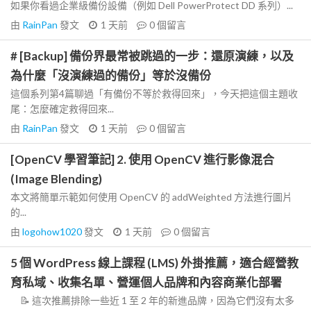
如果你看過企業級備份設備（例如 Dell PowerProtect DD 系列）...
由
RainPan
發文
1 天前
0
個留言
# [Backup] 備份界最常被跳過的一步：還原演練，以及
為什麼「沒演練過的備份」等於沒備份
這個系列第4篇聊過「有備份不等於救得回來」，今天把這個主題收
尾：怎麼確定救得回來...
由
RainPan
發文
1 天前
0
個留言
[OpenCV 學習筆記] 2. 使用 OpenCV 進行影像混合
(Image Blending)
本文將簡單示範如何使用 OpenCV 的 addWeighted 方法進行圖片
的...
由
logohow1020
發文
1 天前
0
個留言
5 個 WordPress 線上課程 (LMS) 外掛推薦，適合經營教
育私域、收集名單、營運個人品牌和內容商業化部署
📝 這次推薦排除一些近 1 至 2 年的新進品牌，因為它們沒有太多