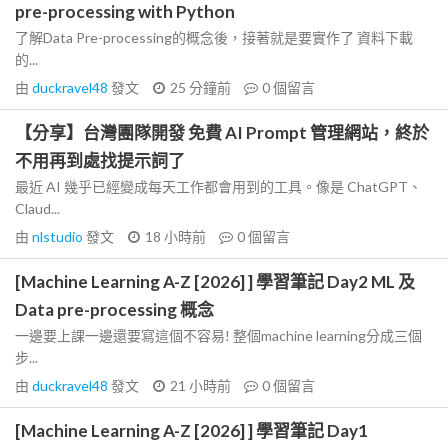
pre-processing with Python
了解Data Pre-processing的概念後，接著就是要實作了 資料下載
的...
由
duckravel48
發文
25 分鐘前
0
個留言
【分享】台灣團隊開發 免費 AI Prompt 管理網站，終於
不用再到處找提示詞了
最近 AI 幾乎已經變成每天工作都會用到的工具。像是 ChatGPT、
Claud...
由
nlstudio
發文
18 小時前
0
個留言
[Machine Learning A-Z [2026] ] 學習筆記 Day2 ML 及
Data pre-processing 概念
一邊要上課一邊還要寫這個不容易! 整個machine learning分成三個
步...
由
duckravel48
發文
21 小時前
0
個留言
[Machine Learning A-Z [2026] ] 學習筆記 Day1