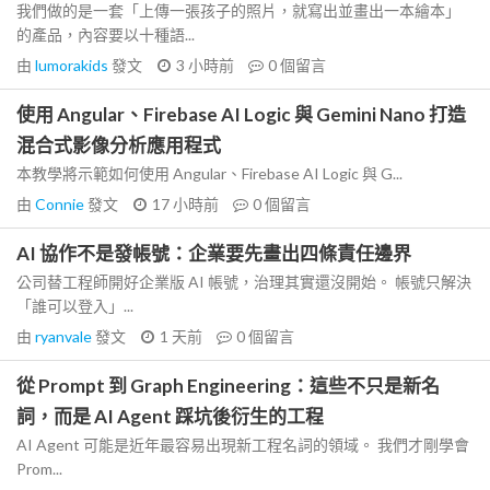
我們做的是一套「上傳一張孩子的照片，就寫出並畫出一本繪本」
的產品，內容要以十種語...
由
lumorakids
發文
3 小時前
0
個留言
使用 Angular、Firebase AI Logic 與 Gemini Nano 打造
混合式影像分析應用程式
本教學將示範如何使用 Angular、Firebase AI Logic 與 G...
由
Connie
發文
17 小時前
0
個留言
AI 協作不是發帳號：企業要先畫出四條責任邊界
公司替工程師開好企業版 AI 帳號，治理其實還沒開始。 帳號只解決
「誰可以登入」...
由
ryanvale
發文
1 天前
0
個留言
從 Prompt 到 Graph Engineering：這些不只是新名
詞，而是 AI Agent 踩坑後衍生的工程
AI Agent 可能是近年最容易出現新工程名詞的領域。 我們才剛學會
Prom...