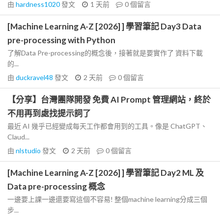
由
hardness1020
發文
1 天前
0
個留言
[Machine Learning A-Z [2026] ] 學習筆記 Day3 Data
pre-processing with Python
了解Data Pre-processing的概念後，接著就是要實作了 資料下載
的...
由
duckravel48
發文
2 天前
0
個留言
【分享】台灣團隊開發 免費 AI Prompt 管理網站，終於
不用再到處找提示詞了
最近 AI 幾乎已經變成每天工作都會用到的工具。像是 ChatGPT、
Claud...
由
nlstudio
發文
2 天前
0
個留言
[Machine Learning A-Z [2026] ] 學習筆記 Day2 ML 及
Data pre-processing 概念
一邊要上課一邊還要寫這個不容易! 整個machine learning分成三個
步...