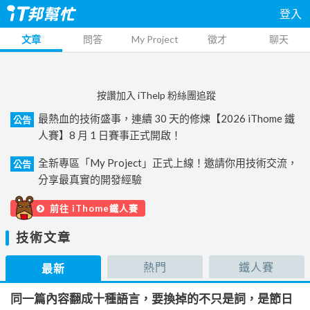
登入
文章
問答
My Project
徵才
聊天
按讚加入 iThelp 粉絲團追蹤
最熱血的技術盛事，連續 30 天的修煉【2026 iThome 鐵
公告
人賽】8 月 1 日賽事正式開啟！
全新專區「My Project」正式上線！邀請你用技術交流，
公告
分享最真實的開發經驗
前往 iThome鐵人賽
技術文章
熱門
鐵人賽
最新
同一篇內容翻成十種語言，要換掉的不只是詞，是節日