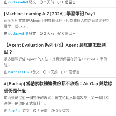
由
duckravel48
發文
2 天前
0
個留言
[Machine Learning A-Z [2026] ] 學習筆記 Day1
這個系列文章是Udemy上的課程延伸，因為我個人想趁著育嬰假空
檔學一點data...
由
duckravel48
發文
2 天前
0
個留言
【Agent Evaluation 系列 1/6】Agent 到底該怎麼測
試？
很多團隊評估 Agent 的方法，其實還停留在評估 Chatbot。 準備一
組...
由
hardness1020
發文
3 天前
1
個留言
# [Backup] 當勒索軟體連備份都不放過：Air Gap 與離線
備份是什麼
前面幾篇提過一個殘酷的現實：現在的勒索軟體攻擊，第一個目標
往往不是你的正式資料，...
由
RainPan
發文
3 天前
0
個留言