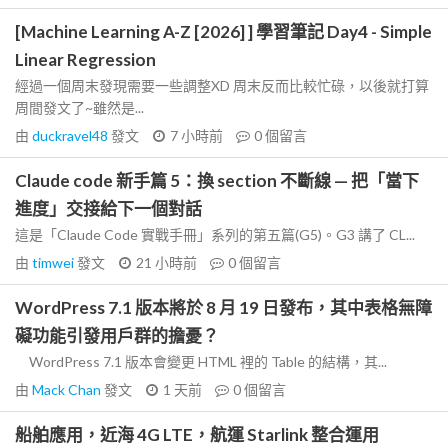
[Machine Learning A-Z [2026] ] 學習筆記 Day4 - Simple
Linear Regression
經過一個周末發現需要一些調整XD 周末反而比較忙碌，以後就打算
周間發文了~雖然是...
由
duckravel48
發文
7 小時前
0
個留言
Claude code 新手篇 5：換 section 不斷線 — 把「當下
進度」交接給下一個對話
這是「Claude Code 實戰手冊」系列的第五篇(G5)。G3 講了 CL...
由
timwei
發文
21 小時前
0
個留言
WordPress 7.1 版本將於 8 月 19 日發布，其中表格無障
礙功能引發用戶群的擔憂？
WordPress 7.1 版本會變更 HTML 裡的 Table 的結構，其...
由
Mack Chan
發文
1 天前
0
個留言
船舶應用，近海 4G LTE，航運 Starlink 整合運用