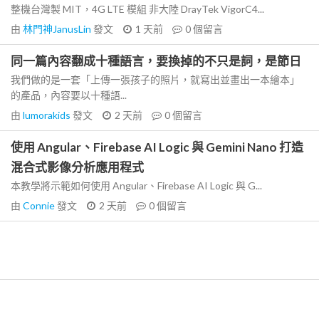
整機台灣製 MIT，4G LTE 模組 非大陸 DrayTek VigorC4...
由
林門神JanusLin
發文
1 天前
0
個留言
同一篇內容翻成十種語言，要換掉的不只是詞，是節日
我們做的是一套「上傳一張孩子的照片，就寫出並畫出一本繪本」
的產品，內容要以十種語...
由
lumorakids
發文
2 天前
0
個留言
使用 Angular、Firebase AI Logic 與 Gemini Nano 打造
混合式影像分析應用程式
本教學將示範如何使用 Angular、Firebase AI Logic 與 G...
由
Connie
發文
2 天前
0
個留言