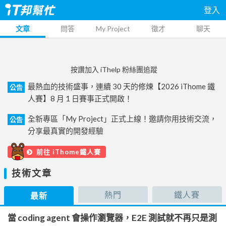
登入
文章
問答
My Project
徵才
聊天
按讚加入 iThelp 粉絲團追蹤
最熱血的技術盛事，連續 30 天的修煉【2026 iThome 鐵
公告
人賽】8 月 1 日賽事正式開啟！
全新專區「My Project」正式上線！邀請你用技術交流，
公告
分享最真實的開發經驗
前往 iThome鐵人賽
技術文章
熱門
鐵人賽
最新
當 coding agent 會操作瀏覽器，E2E 測試就不再只是測