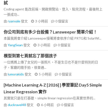
試
Coding agent 能改前端、開啟預覽站、登入、點完流程，最後附上
一張成功...
由
ryanvale
發文
3 小時前
0
個留言
你公司到底有多少台設備？Lansweeper 簡單介紹！
本篇我將會介紹 Lansweeper接著將會依序介紹 PRTG和 SolarWi...
由
YangSean
發文
3 小時前
0
個留言
模型到第七頁就忘了那個孩子
一位媽媽上傳了女兒的一張照片。不是生日也不是什麼特別的日
子，客廳的隨手拍，很普通...
由
lumorakids
發文
5 小時前
0
個留言
[Machine Learning A-Z [2026] ] 學習筆記 Day5 Simple
Linear Regression 實作
其實就只是在打基礎、simple linear regression在真實世界的...
由
duckravel48
發文
6 小時前
0
個留言