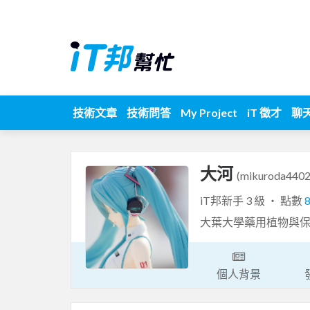
技術文章
技術問答
My Project
iT 徵才
聊
大河
(mikuroda4402
iT邦新手 3 級 ‧ 點數
大葉大學藥用植物與
個人背景