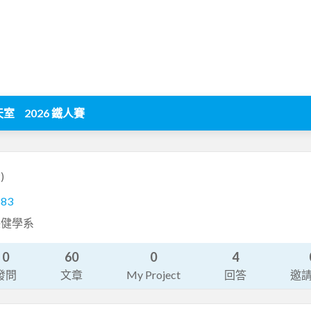
天室
2026 鐵人賽
)
883
保健學系
0
60
0
4
發問
文章
My Project
回答
邀