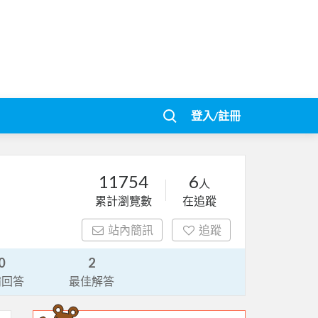
登入/註冊
11754
6
人
累計瀏覽數
在追蹤
站內簡訊
追蹤
0
2
請回答
最佳解答