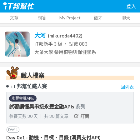
登入
文章
問答
My Project
徵才
聊天
大河
(
mikuroda4402
)
iT邦新手
3
級 ‧ 點數
883
大葉大學
藥用植物與保健學系
鐵人檔案
iT 邦幫忙鐵人賽
回列表
永豐金融APIs
試著讀懂與串接永豐金融APIs
系列
參賽天數
30
天
｜
共
30
篇文章
訂閱
DAY
1
Day 0x1 - 動機、目標、目錄 (消費支付API)