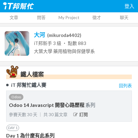
登入
文章
問答
My Project
徵才
聊天
大河
(
mikuroda4402
)
iT邦新手
3
級 ‧ 點數
883
大葉大學
藥用植物與保健學系
鐵人檔案
iT 邦幫忙鐵人賽
回列表
Odoo
Odoo 14 Javascript 開發心路歷程
系列
參賽天數
30
天
｜
共
30
篇文章
訂閱
DAY
1
Day 1 為什麼有此系列