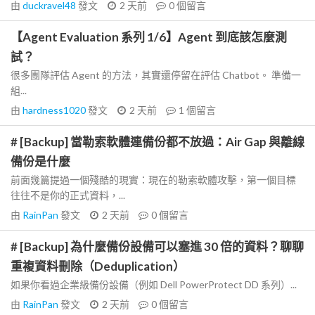
由
duckravel48
發文
2 天前
0
個留言
【Agent Evaluation 系列 1/6】Agent 到底該怎麼測
試？
很多團隊評估 Agent 的方法，其實還停留在評估 Chatbot。 準備一
組...
由
hardness1020
發文
2 天前
1
個留言
# [Backup] 當勒索軟體連備份都不放過：Air Gap 與離線
備份是什麼
前面幾篇提過一個殘酷的現實：現在的勒索軟體攻擊，第一個目標
往往不是你的正式資料，...
由
RainPan
發文
2 天前
0
個留言
# [Backup] 為什麼備份設備可以塞進 30 倍的資料？聊聊
重複資料刪除（Deduplication）
如果你看過企業級備份設備（例如 Dell PowerProtect DD 系列）...
由
RainPan
發文
2 天前
0
個留言