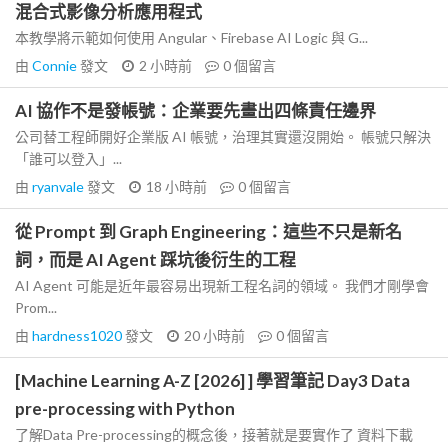
混合式影像分析應用程式
本教學將示範如何使用 Angular、Firebase AI Logic 與 G...
由
Connie
發文
2 小時前
0
個留言
AI 協作不是發帳號：企業要先畫出四條責任邊界
公司替工程師開好企業版 AI 帳號，治理其實還沒開始。 帳號只解決
「誰可以登入」...
由
ryanvale
發文
18 小時前
0
個留言
從 Prompt 到 Graph Engineering：這些不只是新名
詞，而是 AI Agent 踩坑後衍生的工程
AI Agent 可能是近年最容易出現新工程名詞的領域。 我們才剛學會
Prom...
由
hardness1020
發文
20 小時前
0
個留言
[Machine Learning A-Z [2026] ] 學習筆記 Day3 Data
pre-processing with Python
了解Data Pre-processing的概念後，接著就是要實作了 資料下載