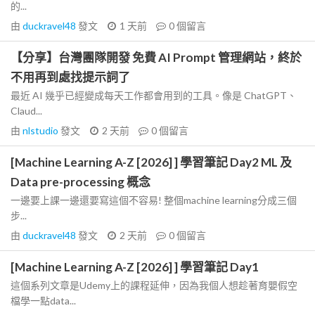
的...
由
duckravel48
發文
1 天前
0
個留言
【分享】台灣團隊開發 免費 AI Prompt 管理網站，終於
不用再到處找提示詞了
最近 AI 幾乎已經變成每天工作都會用到的工具。像是 ChatGPT、
Claud...
由
nlstudio
發文
2 天前
0
個留言
[Machine Learning A-Z [2026] ] 學習筆記 Day2 ML 及
Data pre-processing 概念
一邊要上課一邊還要寫這個不容易! 整個machine learning分成三個
步...
由
duckravel48
發文
2 天前
0
個留言
[Machine Learning A-Z [2026] ] 學習筆記 Day1
這個系列文章是Udemy上的課程延伸，因為我個人想趁著育嬰假空
檔學一點data...