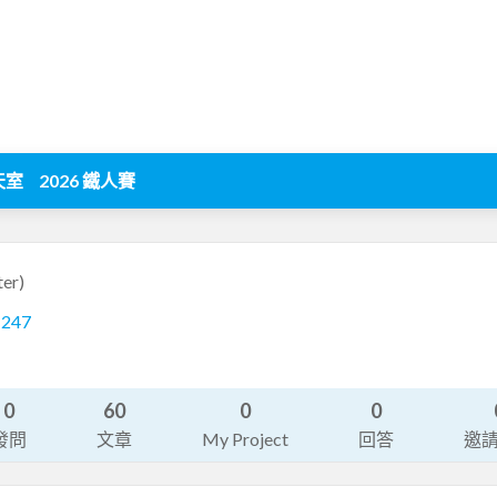
天室
2026 鐵人賽
ter)
1247
0
60
0
0
發問
文章
My Project
回答
邀