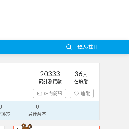
登入/註冊
20333
36
人
累計瀏覽數
在追蹤
站內簡訊
追蹤
0
0
請回答
最佳解答