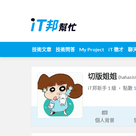
技術文章
技術問答
My Project
iT 徵才
聊
切版姐姐
(hahasis
iT邦新手 1 級 ‧ 點數
個人背景