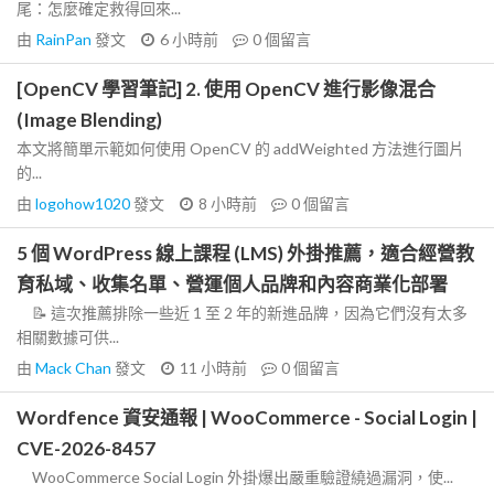
尾：怎麼確定救得回來...
由
RainPan
發文
6 小時前
0
個留言
[OpenCV 學習筆記] 2. 使用 OpenCV 進行影像混合
(Image Blending)
本文將簡單示範如何使用 OpenCV 的 addWeighted 方法進行圖片
的...
由
logohow1020
發文
8 小時前
0
個留言
5 個 WordPress 線上課程 (LMS) 外掛推薦，適合經營教
育私域、收集名單、營運個人品牌和內容商業化部署
📝 這次推薦排除一些近 1 至 2 年的新進品牌，因為它們沒有太多
相關數據可供...
由
Mack Chan
發文
11 小時前
0
個留言
Wordfence 資安通報 | WooCommerce - Social Login |
CVE-2026-8457
WooCommerce Social Login 外掛爆出嚴重驗證繞過漏洞，使...