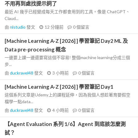
不用再到處找提示詞了
最近 AI 幾乎已經變成每天工作都會用到的工具。像是 ChatGPT、
Claud...
由
nlstudio
發文
12 分鐘前
0
個留言
[Machine Learning A-Z [2026] ] 學習筆記 Day2 ML 及
Data pre-processing 概念
一邊要上課一邊還要寫這個不容易! 整個machine learning分成三個
步...
由
duckravel48
發文
3 小時前
0
個留言
[Machine Learning A-Z [2026] ] 學習筆記 Day1
這個系列文章是Udemy上的課程延伸，因為我個人想趁著育嬰假空
檔學一點data...
由
duckravel48
發文
4 小時前
0
個留言
【Agent Evaluation 系列 1/6】Agent 到底該怎麼測
試？