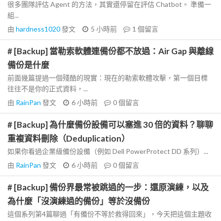
很多團隊評估 Agent 的方法，其實還停留在評估 Chatbot。 準備一
組...
由
hardness1020
發文
5 小時前
1
個留言
# [Backup] 當勒索軟體連備份都不放過：Air Gap 與離線
備份是什麼
前面幾篇提過一個殘酷的現實：現在的勒索軟體攻擊，第一個目標
往往不是你的正式資料，...
由
RainPan
發文
6 小時前
0
個留言
# [Backup] 為什麼備份設備可以塞進 30 倍的資料？聊聊
重複資料刪除（Deduplication）
如果你看過企業級備份設備（例如 Dell PowerProtect DD 系列）...
由
RainPan
發文
6 小時前
0
個留言
# [Backup] 備份界最常被跳過的一步：還原演練，以及
為什麼「沒演練過的備份」等於沒備份
這個系列第4篇聊過「有備份不等於救得回來」，今天把這個主題收