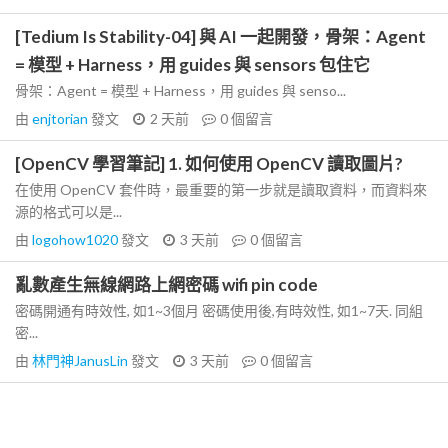
[Tedium Is Stability-04] 與 AI 一起開發，骨架：Agent
= 模型 + Harness，用 guides 與 sensors 包住它
骨架：Agent = 模型 + Harness，用 guides 與 senso...
由
enjtorian
發文
2 天前
0
個留言
[OpenCV 學習筆記] 1. 如何使用 OpenCV 讀取圖片?
在使用 OpenCV 套件時，最重要的第一步就是讀取資料，而資料來
源的格式可以是...
由
logohow1020
發文
3 天前
0
個留言
亂數產生無線網路上網密碼 wifi pin code
密碼開通有時效性, 如1~3個月 密碼使用後,有時效性, 如1~7天. 同組
密...
由
林門神JanusLin
發文
3 天前
0
個留言