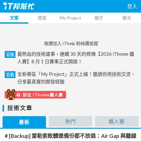
登入
文章
問答
My Project
徵才
聊天
按讚加入 iThelp 粉絲團追蹤
最熱血的技術盛事，連續 30 天的修煉【2026 iThome 鐵
公告
人賽】8 月 1 日賽事正式開啟！
全新專區「My Project」正式上線！邀請你用技術交流，
公告
分享最真實的開發經驗
前往 iThome鐵人賽
技術文章
熱門
鐵人賽
最新
# [Backup] 當勒索軟體連備份都不放過：Air Gap 與離線