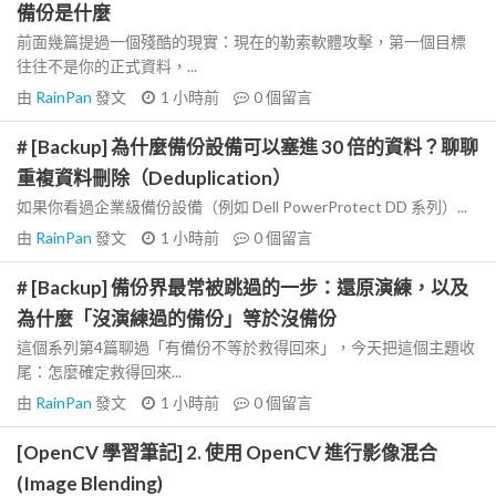
備份是什麼
前面幾篇提過一個殘酷的現實：現在的勒索軟體攻擊，第一個目標
往往不是你的正式資料，...
由
RainPan
發文
1 小時前
0
個留言
# [Backup] 為什麼備份設備可以塞進 30 倍的資料？聊聊
重複資料刪除（Deduplication）
如果你看過企業級備份設備（例如 Dell PowerProtect DD 系列）...
由
RainPan
發文
1 小時前
0
個留言
# [Backup] 備份界最常被跳過的一步：還原演練，以及
為什麼「沒演練過的備份」等於沒備份
這個系列第4篇聊過「有備份不等於救得回來」，今天把這個主題收
尾：怎麼確定救得回來...
由
RainPan
發文
1 小時前
0
個留言
[OpenCV 學習筆記] 2. 使用 OpenCV 進行影像混合
(Image Blending)