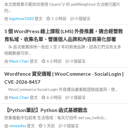
本文將簡單示範如何使用 OpenCV 的 addWeighted 方法進行圖片
的...
由
logohow1020
發文
2 小時前
0
個留言
5 個 WordPress 線上課程 (LMS) 外掛推薦，適合經營教
育私域、收集名單、營運個人品牌和內容商業化部署
📝 這次推薦排除一些近 1 至 2 年的新進品牌，因為它們沒有太多
相關數據可供...
由
Mack Chan
發文
6 小時前
0
個留言
Wordfence 資安通報 | WooCommerce - Social Login |
CVE-2026-8457
WooCommerce Social Login 外掛爆出嚴重驗證繞過漏洞，使...
由
Mack Chan
發文
6 小時前
0
個留言
【Python筆記】Python 函式基礎觀念
把重複動作包起來 生活情境：每天打招呼 def say_hello():...
由
reneezhu
發文
1 天前
0
個留言