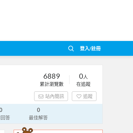
登入/註冊
6889
0
人
累計瀏覽數
在追蹤
站內簡訊
追蹤
0
0
請回答
最佳解答