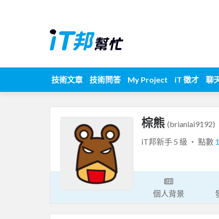
技術文章
技術問答
My Project
iT 徵才
聊
棕熊
(brianlai9192)
iT邦新手 5 級 ‧ 點數
個人背景