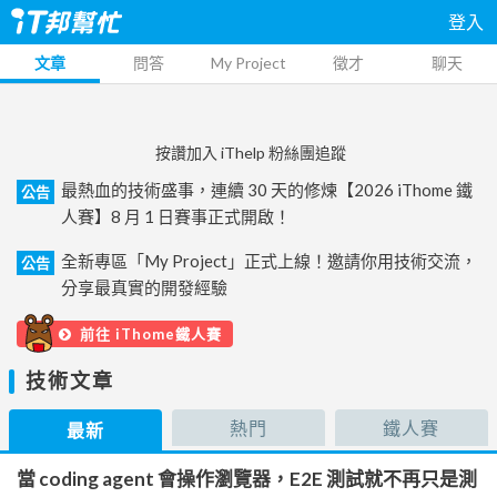
登入
文章
問答
My Project
徵才
聊天
按讚加入 iThelp 粉絲團追蹤
最熱血的技術盛事，連續 30 天的修煉【2026 iThome 鐵
公告
人賽】8 月 1 日賽事正式開啟！
全新專區「My Project」正式上線！邀請你用技術交流，
公告
分享最真實的開發經驗
前往 iThome鐵人賽
技術文章
熱門
鐵人賽
最新
當 coding agent 會操作瀏覽器，E2E 測試就不再只是測