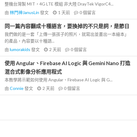
整機台灣製 MIT，4G LTE 模組 非大陸 DrayTek VigorC4...
由
林門神JanusLin
發文
1 天前
0
個留言
同一篇內容翻成十種語言，要換掉的不只是詞，是節日
我們做的是一套「上傳一張孩子的照片，就寫出並畫出一本繪本」
的產品，內容要以十種語...
由
lumorakids
發文
2 天前
0
個留言
使用 Angular、Firebase AI Logic 與 Gemini Nano 打造
混合式影像分析應用程式
本教學將示範如何使用 Angular、Firebase AI Logic 與 G...
由
Connie
發文
2 天前
0
個留言