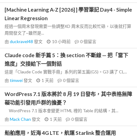
[Machine Learning A-Z [2026] ] 學習筆記 Day4 - Simple
Linear Regression
經過一個周末發現需要一些調整XD 周末反而比較忙碌，以後就打算
周間發文了~雖然是...
由
duckravel48
發文
10 小時前
0
個留言
Claude code 新手篇 5：換 section 不斷線 — 把「當下
進度」交接給下一個對話
這是「Claude Code 實戰手冊」系列的第五篇(G5)。G3 講了 CL...
由
timwei
發文
1 天前
0
個留言
WordPress 7.1 版本將於 8 月 19 日發布，其中表格無障
礙功能引發用戶群的擔憂？
WordPress 7.1 版本會變更 HTML 裡的 Table 的結構，其...
由
Mack Chan
發文
1 天前
0
個留言
船舶應用，近海 4G LTE，航運 Starlink 整合運用