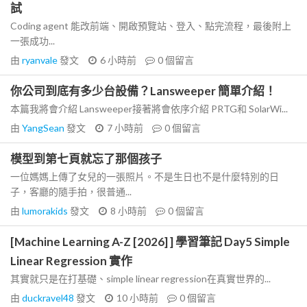
試
Coding agent 能改前端、開啟預覽站、登入、點完流程，最後附上
一張成功...
由
ryanvale
發文
6 小時前
0
個留言
你公司到底有多少台設備？Lansweeper 簡單介紹！
本篇我將會介紹 Lansweeper接著將會依序介紹 PRTG和 SolarWi...
由
YangSean
發文
7 小時前
0
個留言
模型到第七頁就忘了那個孩子
一位媽媽上傳了女兒的一張照片。不是生日也不是什麼特別的日
子，客廳的隨手拍，很普通...
由
lumorakids
發文
8 小時前
0
個留言
[Machine Learning A-Z [2026] ] 學習筆記 Day5 Simple
Linear Regression 實作
其實就只是在打基礎、simple linear regression在真實世界的...
由
duckravel48
發文
10 小時前
0
個留言