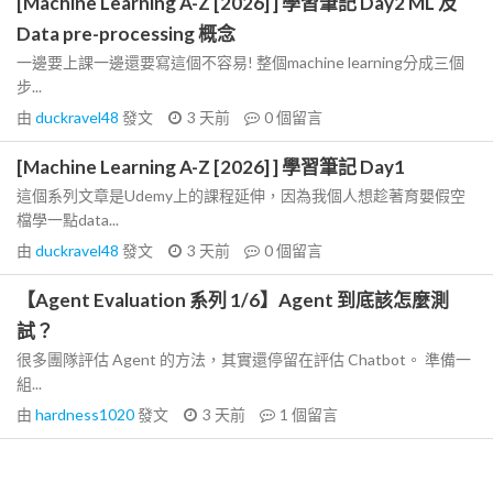
[Machine Learning A-Z [2026] ] 學習筆記 Day2 ML 及
Data pre-processing 概念
一邊要上課一邊還要寫這個不容易! 整個machine learning分成三個
步...
由
duckravel48
發文
3 天前
0
個留言
[Machine Learning A-Z [2026] ] 學習筆記 Day1
這個系列文章是Udemy上的課程延伸，因為我個人想趁著育嬰假空
檔學一點data...
由
duckravel48
發文
3 天前
0
個留言
【Agent Evaluation 系列 1/6】Agent 到底該怎麼測
試？
很多團隊評估 Agent 的方法，其實還停留在評估 Chatbot。 準備一
組...
由
hardness1020
發文
3 天前
1
個留言