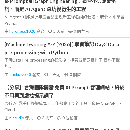
從 Prompt 到 Graph Engineering：這些不只是新名
詞，而是 AI Agent 踩坑後衍生的工程
AI Agent 可能是近年最容易出現新工程名詞的領域。 我們才剛學會
Prom...
由
hardness1020
發文
2 天前
0
個留言
[Machine Learning A-Z [2026] ] 學習筆記 Day3 Data
pre-processing with Python
了解Data Pre-processing的概念後，接著就是要實作了 資料下載
的...
由
duckravel48
發文
2 天前
0
個留言
【分享】台灣團隊開發 免費 AI Prompt 管理網站，終於
不用再到處找提示詞了
最近 AI 幾乎已經變成每天工作都會用到的工具。像是 ChatGPT、
Claud...
由
nlstudio
發文
3 天前
0
個留言