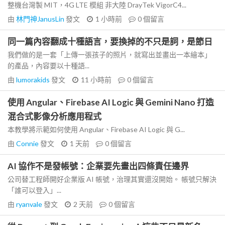
整機台灣製 MIT，4G LTE 模組 非大陸 DrayTek VigorC4...
由
林門神JanusLin
發文
1 小時前
0
個留言
同一篇內容翻成十種語言，要換掉的不只是詞，是節日
我們做的是一套「上傳一張孩子的照片，就寫出並畫出一本繪本」
的產品，內容要以十種語...
由
lumorakids
發文
11 小時前
0
個留言
使用 Angular、Firebase AI Logic 與 Gemini Nano 打造
混合式影像分析應用程式
本教學將示範如何使用 Angular、Firebase AI Logic 與 G...
由
Connie
發文
1 天前
0
個留言
AI 協作不是發帳號：企業要先畫出四條責任邊界
公司替工程師開好企業版 AI 帳號，治理其實還沒開始。 帳號只解決
「誰可以登入」...
由
ryanvale
發文
2 天前
0
個留言