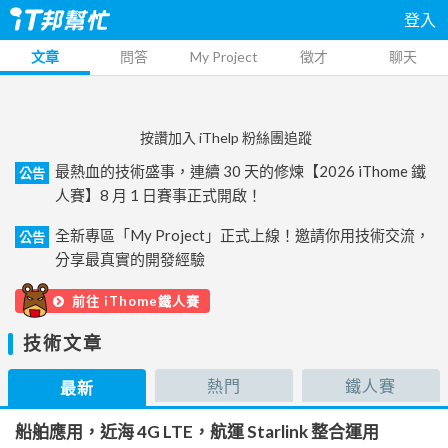
登入
文章
問答
My Project
徵才
聊天
按讚加入 iThelp 粉絲團追蹤
最熱血的技術盛事，連續 30 天的修煉【2026 iThome 鐵
公告
人賽】8 月 1 日賽事正式開啟！
全新專區「My Project」正式上線！邀請你用技術交流，
公告
分享最真實的開發經驗
前往 iThome鐵人賽
技術文章
熱門
鐵人賽
最新
船舶應用，近海 4G LTE，航運 Starlink 整合運用