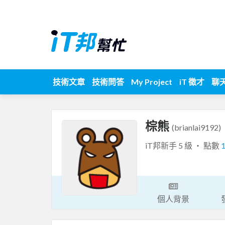
技術文章
技術問答
My Project
iT 徵才
聊
棕熊
(brianlai9192)
iT邦新手 5 級 ‧ 點數
個人背景