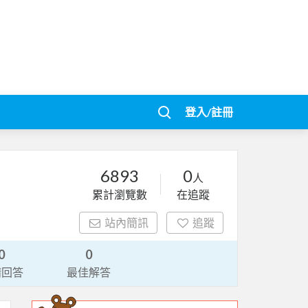
登入/註冊
6893
0
人
累計瀏覽數
在追蹤
站內簡訊
追蹤
0
0
請回答
最佳解答