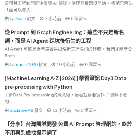
公司替工程師開好企業版 AI 帳號，治理其實還沒開始。 帳號只解決
「誰可以登入」...
由
ryanvale
發文
7 小時前
0
個留言
從 Prompt 到 Graph Engineering：這些不只是新名
詞，而是 AI Agent 踩坑後衍生的工程
AI Agent 可能是近年最容易出現新工程名詞的領域。 我們才剛學會
Prom...
由
hardness1020
發文
10 小時前
0
個留言
[Machine Learning A-Z [2026] ] 學習筆記 Day3 Data
pre-processing with Python
了解Data Pre-processing的概念後，接著就是要實作了 資料下載
的...
由
duckravel48
發文
13 小時前
0
個留言
【分享】台灣團隊開發 免費 AI Prompt 管理網站，終於
不用再到處找提示詞了