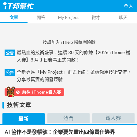
登入
文章
問答
My Project
徵才
聊天
按讚加入 iThelp 粉絲團追蹤
最熱血的技術盛事，連續 30 天的修煉【2026 iThome 鐵
公告
人賽】8 月 1 日賽事正式開啟！
全新專區「My Project」正式上線！邀請你用技術交流，
公告
分享最真實的開發經驗
前往 iThome鐵人賽
技術文章
熱門
鐵人賽
最新
AI 協作不是發帳號：企業要先畫出四條責任邊界