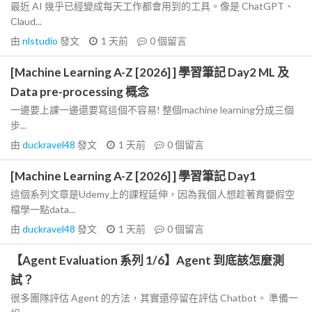
最近 AI 幾乎已經變成每天工作都會用到的工具。像是 ChatGPT、
Claud...
由
nlstudio
發文
1 天前
0
個留言
[Machine Learning A-Z [2026] ] 學習筆記 Day2 ML 及
Data pre-processing 概念
一邊要上課一邊還要寫這個不容易! 整個machine learning分成三個
步...
由
duckravel48
發文
1 天前
0
個留言
[Machine Learning A-Z [2026] ] 學習筆記 Day1
這個系列文章是Udemy上的課程延伸，因為我個人想趁著育嬰假空
檔學一點data...
由
duckravel48
發文
1 天前
0
個留言
【Agent Evaluation 系列 1/6】Agent 到底該怎麼測
試？
很多團隊評估 Agent 的方法，其實還停留在評估 Chatbot。 準備一