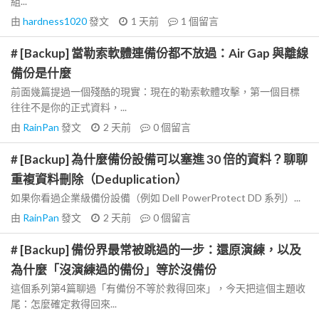
組...
由
hardness1020
發文
1 天前
1
個留言
# [Backup] 當勒索軟體連備份都不放過：Air Gap 與離線
備份是什麼
前面幾篇提過一個殘酷的現實：現在的勒索軟體攻擊，第一個目標
往往不是你的正式資料，...
由
RainPan
發文
2 天前
0
個留言
# [Backup] 為什麼備份設備可以塞進 30 倍的資料？聊聊
重複資料刪除（Deduplication）
如果你看過企業級備份設備（例如 Dell PowerProtect DD 系列）...
由
RainPan
發文
2 天前
0
個留言
# [Backup] 備份界最常被跳過的一步：還原演練，以及
為什麼「沒演練過的備份」等於沒備份
這個系列第4篇聊過「有備份不等於救得回來」，今天把這個主題收
尾：怎麼確定救得回來...