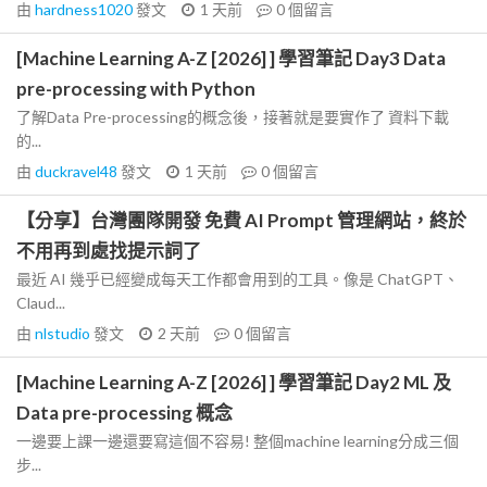
由
hardness1020
發文
1 天前
0
個留言
[Machine Learning A-Z [2026] ] 學習筆記 Day3 Data
pre-processing with Python
了解Data Pre-processing的概念後，接著就是要實作了 資料下載
的...
由
duckravel48
發文
1 天前
0
個留言
【分享】台灣團隊開發 免費 AI Prompt 管理網站，終於
不用再到處找提示詞了
最近 AI 幾乎已經變成每天工作都會用到的工具。像是 ChatGPT、
Claud...
由
nlstudio
發文
2 天前
0
個留言
[Machine Learning A-Z [2026] ] 學習筆記 Day2 ML 及
Data pre-processing 概念
一邊要上課一邊還要寫這個不容易! 整個machine learning分成三個
步...