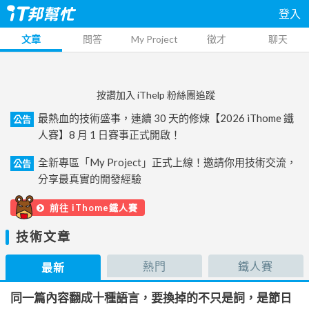
登入
文章
問答
My Project
徵才
聊天
按讚加入 iThelp 粉絲團追蹤
最熱血的技術盛事，連續 30 天的修煉【2026 iThome 鐵
公告
人賽】8 月 1 日賽事正式開啟！
全新專區「My Project」正式上線！邀請你用技術交流，
公告
分享最真實的開發經驗
前往 iThome鐵人賽
技術文章
熱門
鐵人賽
最新
同一篇內容翻成十種語言，要換掉的不只是詞，是節日