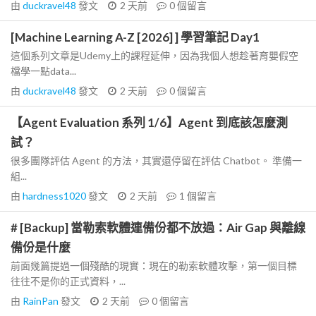
由
duckravel48
發文
2 天前
0
個留言
[Machine Learning A-Z [2026] ] 學習筆記 Day1
這個系列文章是Udemy上的課程延伸，因為我個人想趁著育嬰假空
檔學一點data...
由
duckravel48
發文
2 天前
0
個留言
【Agent Evaluation 系列 1/6】Agent 到底該怎麼測
試？
很多團隊評估 Agent 的方法，其實還停留在評估 Chatbot。 準備一
組...
由
hardness1020
發文
2 天前
1
個留言
# [Backup] 當勒索軟體連備份都不放過：Air Gap 與離線
備份是什麼
前面幾篇提過一個殘酷的現實：現在的勒索軟體攻擊，第一個目標
往往不是你的正式資料，...
由
RainPan
發文
2 天前
0
個留言