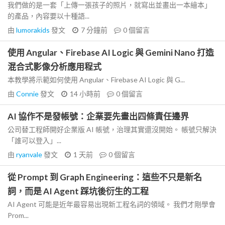
我們做的是一套「上傳一張孩子的照片，就寫出並畫出一本繪本」
的產品，內容要以十種語...
由
lumorakids
發文
7 分鐘前
0
個留言
使用 Angular、Firebase AI Logic 與 Gemini Nano 打造
混合式影像分析應用程式
本教學將示範如何使用 Angular、Firebase AI Logic 與 G...
由
Connie
發文
14 小時前
0
個留言
AI 協作不是發帳號：企業要先畫出四條責任邊界
公司替工程師開好企業版 AI 帳號，治理其實還沒開始。 帳號只解決
「誰可以登入」...
由
ryanvale
發文
1 天前
0
個留言
從 Prompt 到 Graph Engineering：這些不只是新名
詞，而是 AI Agent 踩坑後衍生的工程
AI Agent 可能是近年最容易出現新工程名詞的領域。 我們才剛學會
Prom...