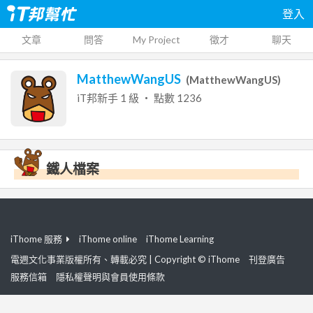
登入
文章
問答
My Project
徵才
聊天
MatthewWangUS
(
MatthewWangUS
)
iT邦新手
1
級 ‧ 點數
1236
鐵人檔案
iThome 服務
iThome online
iThome Learning
電週文化事業版權所有、轉載必究 | Copyright © iThome
刊登廣告
服務信箱
隱私權聲明與會員使用條款