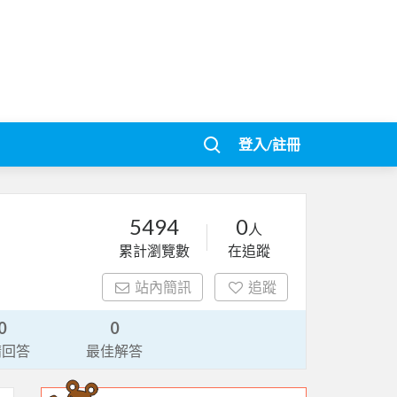
登入/註冊
5494
0
人
累計瀏覽數
在追蹤
站內簡訊
追蹤
0
0
請回答
最佳解答