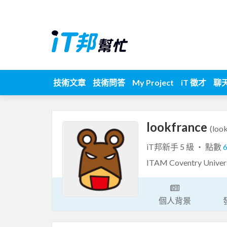
技術文章
技術問答
My Project
iT 徵才
聊
lookfrance
(loo
iT邦新手 5 級 ‧ 點數
ITAM Coventry Univer
個人背景