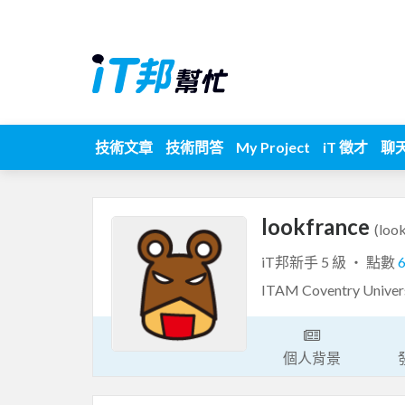
技術文章
技術問答
My Project
iT 徵才
聊
lookfrance
(loo
iT邦新手 5 級 ‧ 點數
ITAM Coventry Univer
個人背景