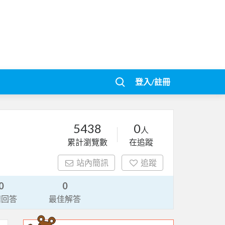
登入/註冊
5438
0
人
累計瀏覽數
在追蹤
站內簡訊
追蹤
0
0
請回答
最佳解答