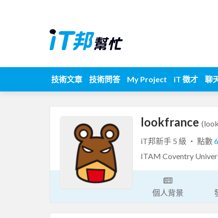
技術文章
技術問答
My Project
iT 徵才
聊
lookfrance
(loo
iT邦新手 5 級 ‧ 點數
ITAM Coventry Univer
個人背景