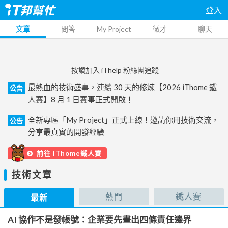
登入
文章
問答
My Project
徵才
聊天
按讚加入 iThelp 粉絲團追蹤
最熱血的技術盛事，連續 30 天的修煉【2026 iThome 鐵
公告
人賽】8 月 1 日賽事正式開啟！
全新專區「My Project」正式上線！邀請你用技術交流，
公告
分享最真實的開發經驗
前往 iThome鐵人賽
技術文章
熱門
鐵人賽
最新
AI 協作不是發帳號：企業要先畫出四條責任邊界