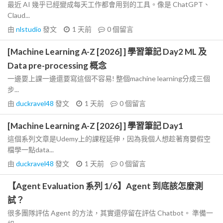
最近 AI 幾乎已經變成每天工作都會用到的工具。像是 ChatGPT、
Claud...
由
nlstudio
發文
1 天前
0
個留言
[Machine Learning A-Z [2026] ] 學習筆記 Day2 ML 及
Data pre-processing 概念
一邊要上課一邊還要寫這個不容易! 整個machine learning分成三個
步...
由
duckravel48
發文
1 天前
0
個留言
[Machine Learning A-Z [2026] ] 學習筆記 Day1
這個系列文章是Udemy上的課程延伸，因為我個人想趁著育嬰假空
檔學一點data...
由
duckravel48
發文
1 天前
0
個留言
【Agent Evaluation 系列 1/6】Agent 到底該怎麼測
試？
很多團隊評估 Agent 的方法，其實還停留在評估 Chatbot。 準備一