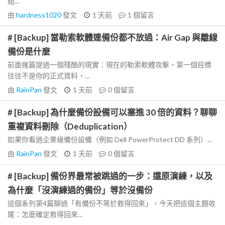
組...
由
hardness1020
發文
1 天前
1
個留言
# [Backup] 當勒索軟體連備份都不放過：Air Gap 與離線
備份是什麼
前面幾篇提過一個殘酷的現實：現在的勒索軟體攻擊，第一個目標
往往不是你的正式資料，...
由
RainPan
發文
1 天前
0
個留言
# [Backup] 為什麼備份設備可以塞進 30 倍的資料？聊聊
重複資料刪除（Deduplication）
如果你看過企業級備份設備（例如 Dell PowerProtect DD 系列）...
由
RainPan
發文
1 天前
0
個留言
# [Backup] 備份界最常被跳過的一步：還原演練，以及
為什麼「沒演練過的備份」等於沒備份
這個系列第4篇聊過「有備份不等於救得回來」，今天把這個主題收
尾：怎麼確定救得回來...