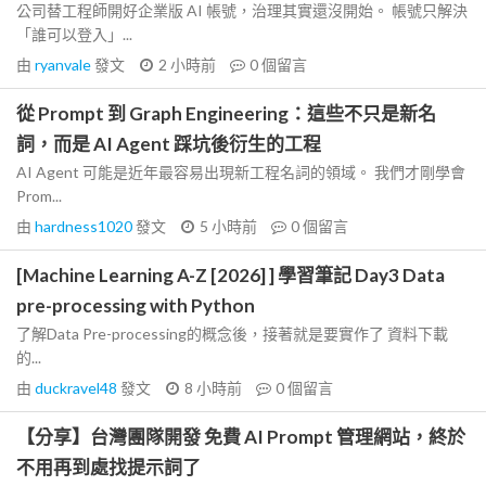
公司替工程師開好企業版 AI 帳號，治理其實還沒開始。 帳號只解決
「誰可以登入」...
由
ryanvale
發文
2 小時前
0
個留言
從 Prompt 到 Graph Engineering：這些不只是新名
詞，而是 AI Agent 踩坑後衍生的工程
AI Agent 可能是近年最容易出現新工程名詞的領域。 我們才剛學會
Prom...
由
hardness1020
發文
5 小時前
0
個留言
[Machine Learning A-Z [2026] ] 學習筆記 Day3 Data
pre-processing with Python
了解Data Pre-processing的概念後，接著就是要實作了 資料下載
的...
由
duckravel48
發文
8 小時前
0
個留言
【分享】台灣團隊開發 免費 AI Prompt 管理網站，終於
不用再到處找提示詞了