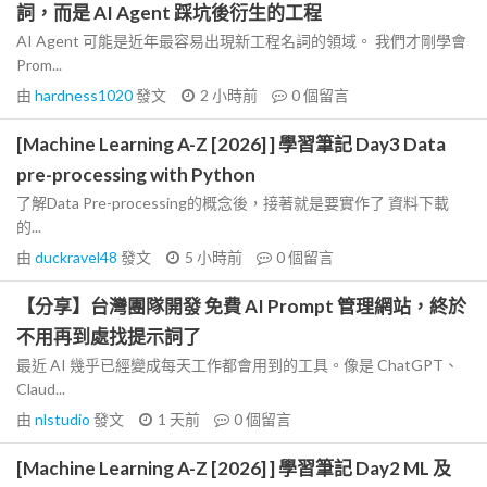
詞，而是 AI Agent 踩坑後衍生的工程
AI Agent 可能是近年最容易出現新工程名詞的領域。 我們才剛學會
Prom...
由
hardness1020
發文
2 小時前
0
個留言
[Machine Learning A-Z [2026] ] 學習筆記 Day3 Data
pre-processing with Python
了解Data Pre-processing的概念後，接著就是要實作了 資料下載
的...
由
duckravel48
發文
5 小時前
0
個留言
【分享】台灣團隊開發 免費 AI Prompt 管理網站，終於
不用再到處找提示詞了
最近 AI 幾乎已經變成每天工作都會用到的工具。像是 ChatGPT、
Claud...
由
nlstudio
發文
1 天前
0
個留言
[Machine Learning A-Z [2026] ] 學習筆記 Day2 ML 及