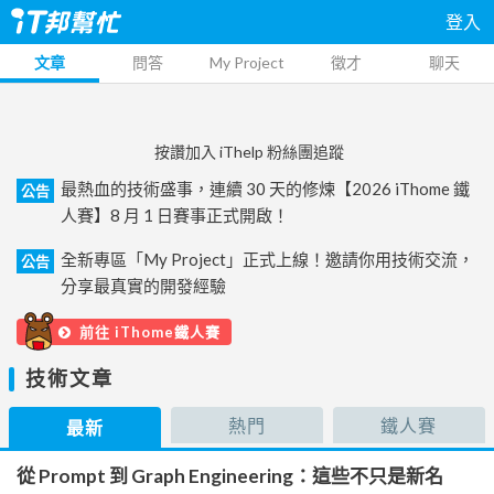
登入
文章
問答
My Project
徵才
聊天
按讚加入 iThelp 粉絲團追蹤
最熱血的技術盛事，連續 30 天的修煉【2026 iThome 鐵
公告
人賽】8 月 1 日賽事正式開啟！
全新專區「My Project」正式上線！邀請你用技術交流，
公告
分享最真實的開發經驗
前往 iThome鐵人賽
技術文章
熱門
鐵人賽
最新
從 Prompt 到 Graph Engineering：這些不只是新名