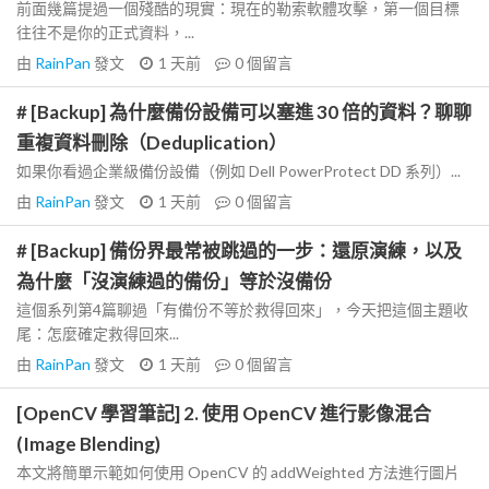
前面幾篇提過一個殘酷的現實：現在的勒索軟體攻擊，第一個目標
往往不是你的正式資料，...
由
RainPan
發文
1 天前
0
個留言
# [Backup] 為什麼備份設備可以塞進 30 倍的資料？聊聊
重複資料刪除（Deduplication）
如果你看過企業級備份設備（例如 Dell PowerProtect DD 系列）...
由
RainPan
發文
1 天前
0
個留言
# [Backup] 備份界最常被跳過的一步：還原演練，以及
為什麼「沒演練過的備份」等於沒備份
這個系列第4篇聊過「有備份不等於救得回來」，今天把這個主題收
尾：怎麼確定救得回來...
由
RainPan
發文
1 天前
0
個留言
[OpenCV 學習筆記] 2. 使用 OpenCV 進行影像混合
(Image Blending)
本文將簡單示範如何使用 OpenCV 的 addWeighted 方法進行圖片