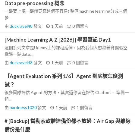
Data pre-processing 概念
一邊要上課一邊還要寫這個不容易! 整個machine learning分成三個
步...
由
duckravel48
發文
1 天前
0
個留言
[Machine Learning A-Z [2026] ] 學習筆記 Day1
這個系列文章是Udemy上的課程延伸，因為我個人想趁著育嬰假空
檔學一點data...
由
duckravel48
發文
1 天前
0
個留言
【Agent Evaluation 系列 1/6】Agent 到底該怎麼測
試？
很多團隊評估 Agent 的方法，其實還停留在評估 Chatbot。 準備一
組...
由
hardness1020
發文
1 天前
1
個留言
# [Backup] 當勒索軟體連備份都不放過：Air Gap 與離線
備份是什麼